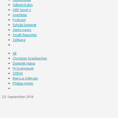
Gilbert Kühn
ORF Sport +
overtime
Podcast
Schule bewegt
stehv-news
Youth Reporter
Zeltweg
All
Christian Granbacher
Dominik Hana
FH Joanneum
STEHV
Marcus Edlinger
Philipp Hofer
23. September 2016