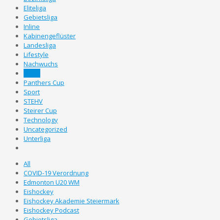
Eliteliga
Gebietsliga
Inline
Kabinengeflüster
Landesliga
Lifestyle
Nachwuchs
News
Panthers Cup
Sport
STEHV
Steirer Cup
Technology
Uncategorized
Unterliga
All
COVID-19 Verordnung
Edmonton U20 WM
Eishockey
Eishockey Akademie Steiermark
Eishockey Podcast
Gebietsliga