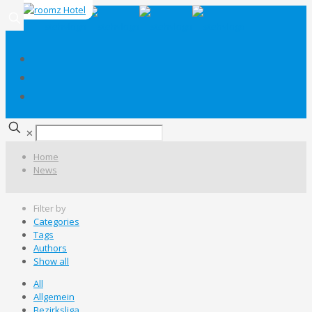
✕
Home
News
Filter by
Categories
Tags
Authors
Show all
All
Allgemein
Bezirksliga