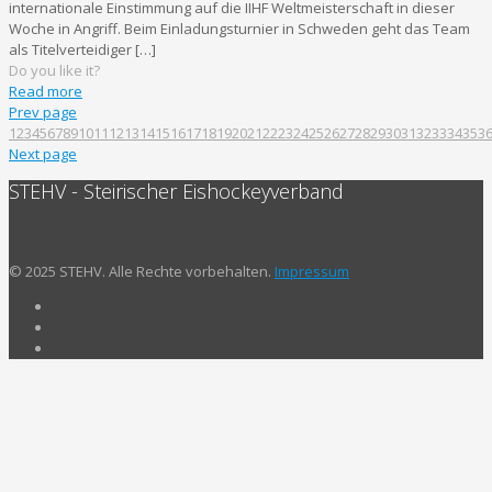
internationale Einstimmung auf die IIHF Weltmeisterschaft in dieser
Woche in Angriff. Beim Einladungsturnier in Schweden geht das Team
als Titelverteidiger
[…]
Do you like it?
Read more
Prev page
1
2
3
4
5
6
7
8
9
10
11
12
13
14
15
16
17
18
19
20
21
22
23
24
25
26
27
28
29
30
31
32
33
34
35
3
Next page
STEHV - Steirischer Eishockeyverband
© 2025 STEHV. Alle Rechte vorbehalten.
Impressum