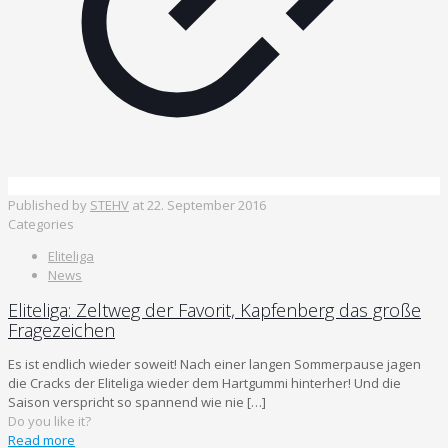
Published by
STEHV
at
22. September 2016
Categories
Eliteliga
News
Eliteliga: Zeltweg der Favorit, Kapfenberg das große
Fragezeichen
Es ist endlich wieder soweit! Nach einer langen Sommerpause jagen
die Cracks der Eliteliga wieder dem Hartgummi hinterher! Und die
Saison verspricht so spannend wie nie
[…]
Do you like it?
Read more