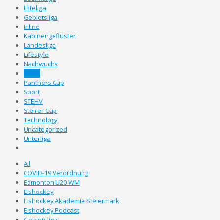
Eliteliga
Gebietsliga
Inline
Kabinengeflüster
Landesliga
Lifestyle
Nachwuchs
News
Panthers Cup
Sport
STEHV
Steirer Cup
Technology
Uncategorized
Unterliga
All
COVID-19 Verordnung
Edmonton U20 WM
Eishockey
Eishockey Akademie Steiermark
Eishockey Podcast
Gebietsliga