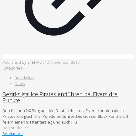
Published by
STEHV
at
12. November 2017
Categories
Bezirksliga
News
Bezirksliga: Ice Pirates entführen bei Flyers drei
Punkte
Durch einen 2:0 Sieg bei den Deutschfeistritz Flyers konnten die Ice
Pirates Krieglach drei Punkte entführen.Die Gösser Black Panthers II
feiern einen 9:1 Kantersieg und auch
[…]
Do you like it?
Read more