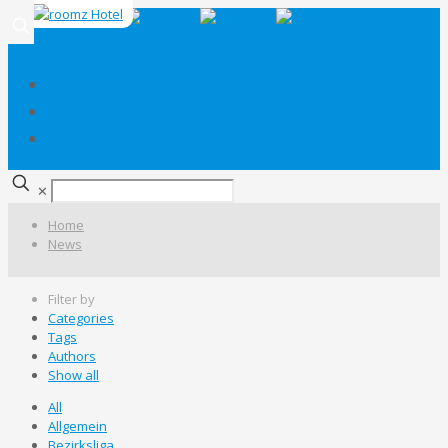
✕
Home
News
Filter by
Categories
Tags
Authors
Show all
All
Allgemein
Bezirksliga