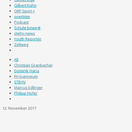
Gilbert Kühn
ORF Sport +
overtime
Podcast
Schule bewegt
stehv-news
Youth Reporter
Zeltweg
All
Christian Granbacher
Dominik Hana
FH Joanneum
STEHV
Marcus Edlinger
Philipp Hofer
12. November 2017