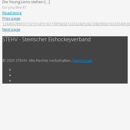
Die Young Lions stehen
[…]
Do you like it?
Read more
Prev page
1
2
3
4
5
6
7
8
9
10
11
12
13
14
15
16
17
18
19
20
21
22
23
24
25
26
27
28
29
30
31
32
33
34
35
3
Next page
STEHV - Steirischer Eishockeyverband
© 2025 STEHV. Alle Rechte vorbehalten.
Impressum