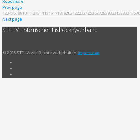
Read more
Prev page
1
2
3
4
5
6
7
8
9
10
11
12
13
14
15
16
17
18
19
20
21
22
23
24
25
26
27
28
29
30
31
32
33
34
35
3
Next page
STEHV - Steirischer Eishockeyverband
© 2025 STEHV. Alle Rechte vorbehalten.
Impressum