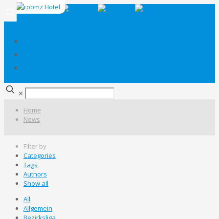
✕
Home
News
Filter by
Categories
Tags
Authors
Show all
All
Allgemein
Bezirksliga