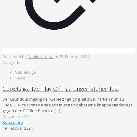
Published by
Dominik Hana
at
25. Februar 2024
Categories
Gebietsliga
News
Gebietsliga: Die Play-Off Paarungen stehen fest
Der Grunddurchgang der Gebietsliga ging mit zwei Partien nun zu
Ende. Die Ice Pirates Krieglach mussten dabei eine knappe Niederlage
gegen den EC Blue Point Ice
[…]
Do you like it?
Read more
19. Februar 2024