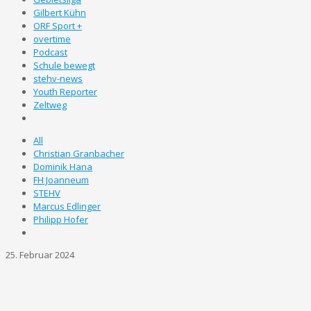
Gilbert Kühn
ORF Sport +
overtime
Podcast
Schule bewegt
stehv-news
Youth Reporter
Zeltweg
All
Christian Granbacher
Dominik Hana
FH Joanneum
STEHV
Marcus Edlinger
Philipp Hofer
25. Februar 2024