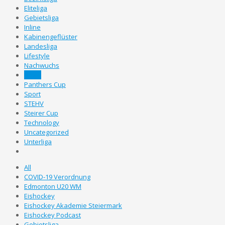
Eliteliga
Gebietsliga
Inline
Kabinengeflüster
Landesliga
Lifestyle
Nachwuchs
News
Panthers Cup
Sport
STEHV
Steirer Cup
Technology
Uncategorized
Unterliga
All
COVID-19 Verordnung
Edmonton U20 WM
Eishockey
Eishockey Akademie Steiermark
Eishockey Podcast
Gebietsliga