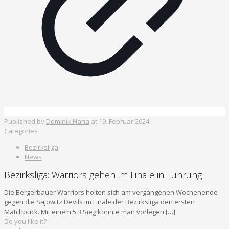
Published by
Dominik Hana
at
19. Februar 2024
Categories
Bezirksliga
News
Bezirksliga: Warriors gehen im Finale in Führung
Die Bergerbauer Warriors holten sich am vergangenen Wochenende
gegen die Sajowitz Devils im Finale der Bezirksliga den ersten
Matchpuck. Mit einem 5:3 Sieg konnte man vorlegen
[…]
Do you like it?