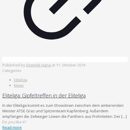
Published by
Dominik Hana
at
11. Oktober 2019
Categories
Eliteliga
News
Eliteliga: Gipfeltreffen in der Eliteliga
In der Eliteliga kommt es zum Showdown zwischen dem amtierenden
Meister ATSE Graz und Spitzenteam Kapfenberg. Außerdem
empfangen die Zeltweger Löwen die Panthers aus Frohnleiten. Der
[…]
Do you like it?
Read more