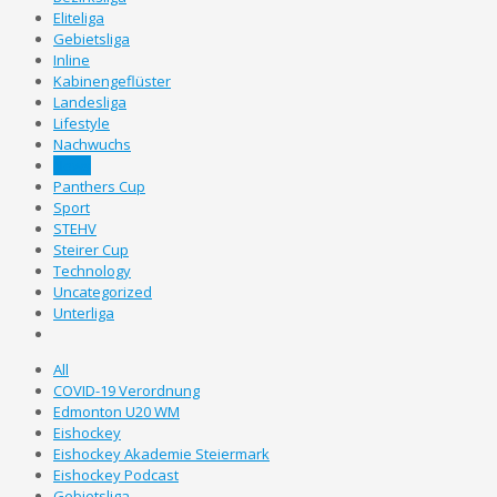
Eliteliga
Gebietsliga
Inline
Kabinengeflüster
Landesliga
Lifestyle
Nachwuchs
News
Panthers Cup
Sport
STEHV
Steirer Cup
Technology
Uncategorized
Unterliga
All
COVID-19 Verordnung
Edmonton U20 WM
Eishockey
Eishockey Akademie Steiermark
Eishockey Podcast
Gebietsliga