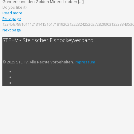
Gunners und den Golden Miners Leoben
[…]
Do you like it?
Read more
Prev page
1
2
3
4
5
6
7
8
9
10
11
12
13
14
15
16
17
18
19
20
21
22
23
24
25
26
27
28
29
30
31
32
33
34
35
3
Next page
STEHV - Steirischer Eishockeyverband
© 2025 STEHV. Alle Rechte vorbehalten.
Impressum