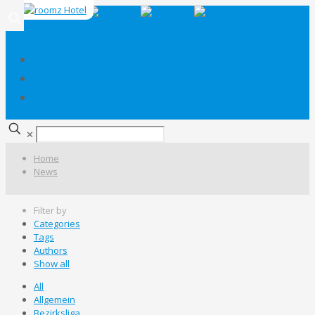
✕
Home
News
Filter by
Categories
Tags
Authors
Show all
All
Allgemein
Bezirksliga