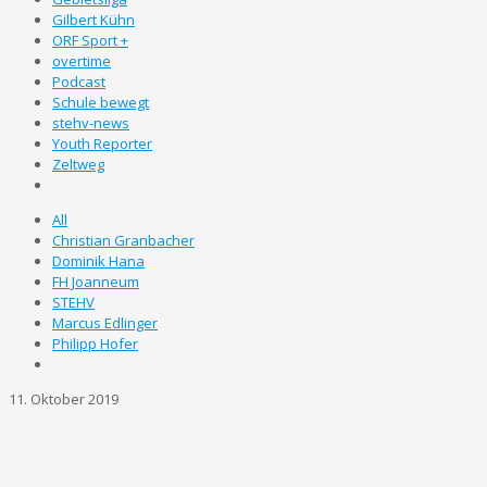
Gilbert Kühn
ORF Sport +
overtime
Podcast
Schule bewegt
stehv-news
Youth Reporter
Zeltweg
All
Christian Granbacher
Dominik Hana
FH Joanneum
STEHV
Marcus Edlinger
Philipp Hofer
11. Oktober 2019