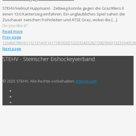
STEHV/Helmut Huppmann Zeltweg konnte gegen die Graz99ers II
einen 13:0 Kantersieg einfahren. Ein unglaubliches Spiel sahen die
Zuschauer zwischen Frohnleiten und ATSE Graz, wobei die
[…]
Do you like it?
Read more
Prev page
1
2
3
4
5
6
7
8
9
10
11
12
13
14
15
16
17
18
19
20
21
22
23
24
25
26
27
28
29
30
31
32
33
34
35
3
Next page
STEHV - Steirischer Eishockeyverband
© 2025 STEHV. Alle Rechte vorbehalten.
Impressum