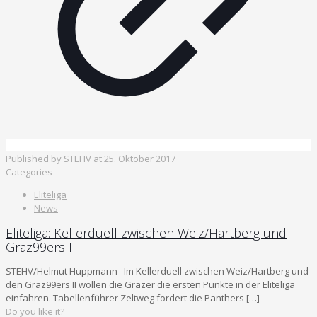
Published by
STEHV
at
25. Oktober 2017
Categories
Eliteliga
News
Eliteliga: Kellerduell zwischen Weiz/Hartberg und
Graz99ers II
STEHV/Helmut Huppmann Im Kellerduell zwischen Weiz/Hartberg und
den Graz99ers II wollen die Grazer die ersten Punkte in der Eliteliga
einfahren. Tabellenführer Zeltweg fordert die Panthers
[…]
Do you like it?