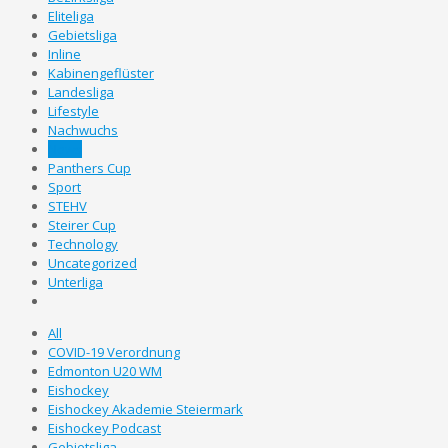
Eliteliga
Gebietsliga
Inline
Kabinengeflüster
Landesliga
Lifestyle
Nachwuchs
News
Panthers Cup
Sport
STEHV
Steirer Cup
Technology
Uncategorized
Unterliga
All
COVID-19 Verordnung
Edmonton U20 WM
Eishockey
Eishockey Akademie Steiermark
Eishockey Podcast
Gebietsliga