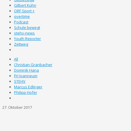
Gilbert Kühn
ORF Sport +
overtime
Podcast
Schule bewegt
stehv-news
Youth Reporter
Zeltweg
All
Christian Granbacher
Dominik Hana
FH Joanneum
STEHV
Marcus Edlinger
Philipp Hofer
27. Oktober 2017