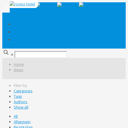
✕
Home
News
Filter by
Categories
Tags
Authors
Show all
All
Allgemein
Bezirksliga