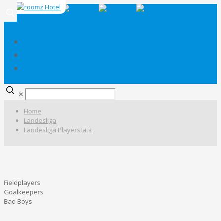
✕
Home
Landesliga
Landesliga Playerstats
Fieldplayers
Goalkeepers
Bad Boys