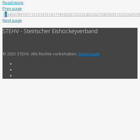
Read more
Prev page
1
2
3
4
5
6
7
8
9
10
11
12
13
14
15
16
17
18
19
20
21
22
23
24
25
26
27
28
29
30
31
32
33
34
35
3
Next page
STEHV - Steirischer Eishockeyverband
© 2025 STEHV. Alle Rechte vorbehalten.
Impressum