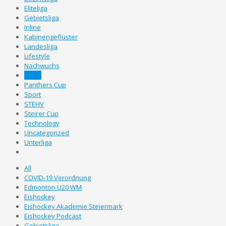
Eliteliga
Gebietsliga
Inline
Kabinengeflüster
Landesliga
Lifestyle
Nachwuchs
News
Panthers Cup
Sport
STEHV
Steirer Cup
Technology
Uncategorized
Unterliga
All
COVID-19 Verordnung
Edmonton U20 WM
Eishockey
Eishockey Akademie Steiermark
Eishockey Podcast
Gebietsliga