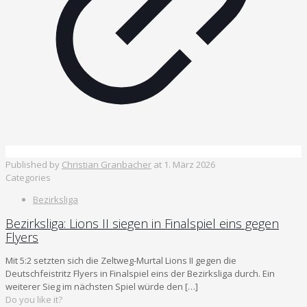
Published by
Christian Granbacher
at
1. März 2026
Categories
Bezirksliga
Bezirksliga: Lions II siegen in Finalspiel eins gegen
Flyers
Mit 5:2 setzten sich die Zeltweg-Murtal Lions II gegen die
Deutschfeistritz Flyers in Finalspiel eins der Bezirksliga durch. Ein
weiterer Sieg im nächsten Spiel würde den
[…]
Do you like it?