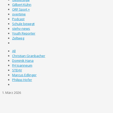
Gilbert Kühn
ORF Sport +
overtime
Podcast
Schule bewegt
stehv-news
Youth Reporter
Zeltweg
All
Christian Granbacher
Dominik Hana
FH Joanneum
STEHV
Marcus Edlinger
Philipp Hofer
1. März 2026