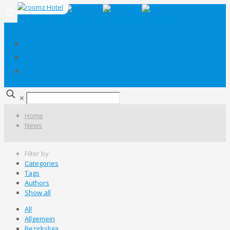
✕
Home
News
Filter by
Categories
Tags
Authors
Show all
All
Allgemein
Bezirksliga