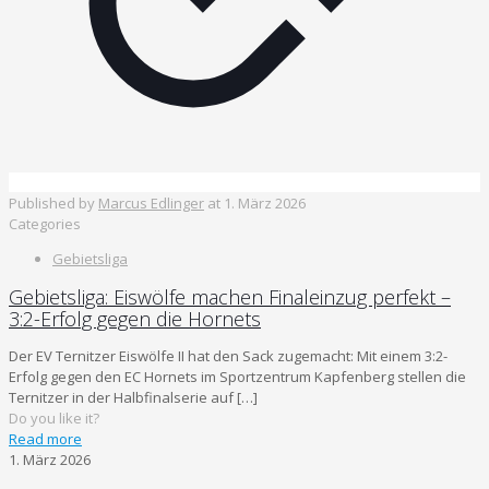
Published by
Marcus Edlinger
at
1. März 2026
Categories
Gebietsliga
Gebietsliga: Eiswölfe machen Finaleinzug perfekt –
3:2-Erfolg gegen die Hornets
Der EV Ternitzer Eiswölfe II hat den Sack zugemacht: Mit einem 3:2-
Erfolg gegen den EC Hornets im Sportzentrum Kapfenberg stellen die
Ternitzer in der Halbfinalserie auf
[…]
Do you like it?
Read more
1. März 2026