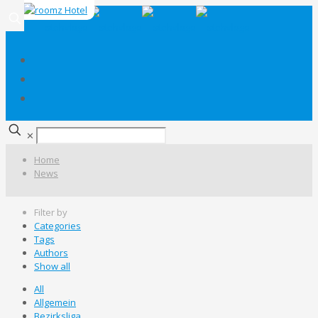
✕
Home
News
Filter by
Categories
Tags
Authors
Show all
All
Allgemein
Bezirksliga