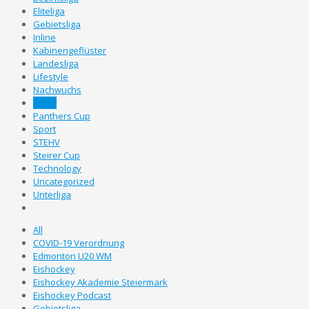
Eliteliga
Gebietsliga
Inline
Kabinengeflüster
Landesliga
Lifestyle
Nachwuchs
News
Panthers Cup
Sport
STEHV
Steirer Cup
Technology
Uncategorized
Unterliga
All
COVID-19 Verordnung
Edmonton U20 WM
Eishockey
Eishockey Akademie Steiermark
Eishockey Podcast
Gebietsliga