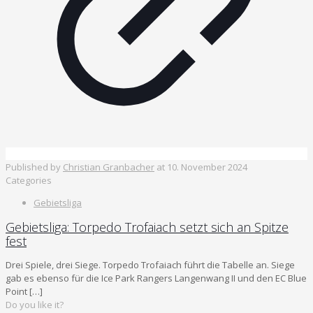
Published by
Christian Granbacher
at
10. November 2024
Categories
Gebietsliga
Gebietsliga: Torpedo Trofaiach setzt sich an Spitze
fest
Drei Spiele, drei Siege. Torpedo Trofaiach führt die Tabelle an. Siege
gab es ebenso für die Ice Park Rangers Langenwang II und den EC Blue
Point
[…]
Do you like it?