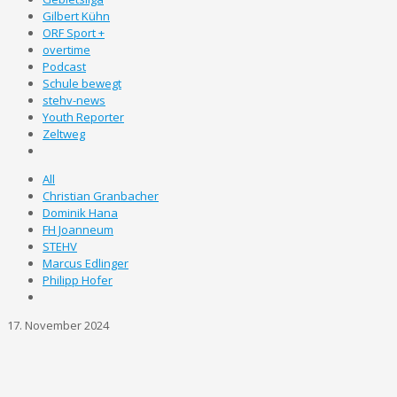
Gilbert Kühn
ORF Sport +
overtime
Podcast
Schule bewegt
stehv-news
Youth Reporter
Zeltweg
All
Christian Granbacher
Dominik Hana
FH Joanneum
STEHV
Marcus Edlinger
Philipp Hofer
17. November 2024