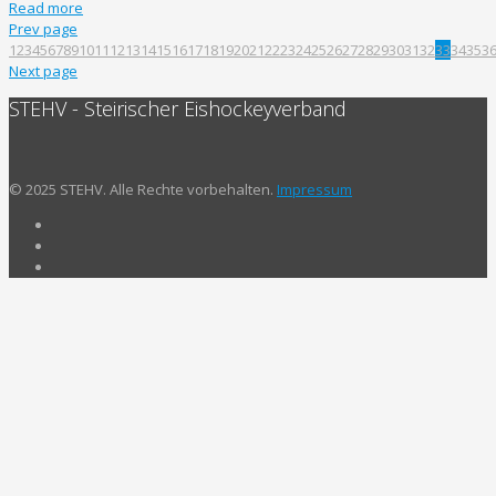
Read more
Prev page
1
2
3
4
5
6
7
8
9
10
11
12
13
14
15
16
17
18
19
20
21
22
23
24
25
26
27
28
29
30
31
32
33
34
35
3
Next page
STEHV - Steirischer Eishockeyverband
© 2025 STEHV. Alle Rechte vorbehalten.
Impressum