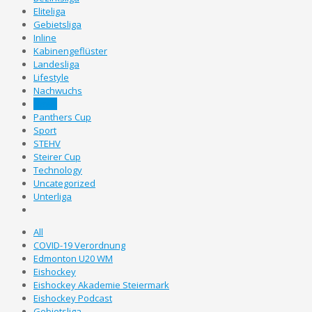
Eliteliga
Gebietsliga
Inline
Kabinengeflüster
Landesliga
Lifestyle
Nachwuchs
News
Panthers Cup
Sport
STEHV
Steirer Cup
Technology
Uncategorized
Unterliga
All
COVID-19 Verordnung
Edmonton U20 WM
Eishockey
Eishockey Akademie Steiermark
Eishockey Podcast
Gebietsliga