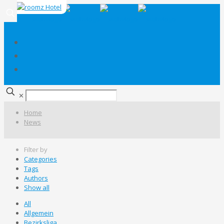
✕
Home
News
Filter by
Categories
Tags
Authors
Show all
All
Allgemein
Bezirksliga