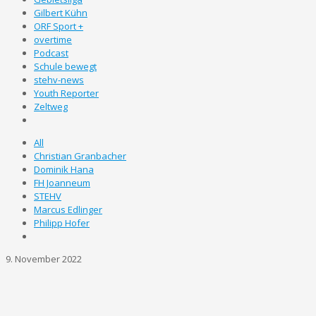
Gilbert Kühn
ORF Sport +
overtime
Podcast
Schule bewegt
stehv-news
Youth Reporter
Zeltweg
All
Christian Granbacher
Dominik Hana
FH Joanneum
STEHV
Marcus Edlinger
Philipp Hofer
9. November 2022