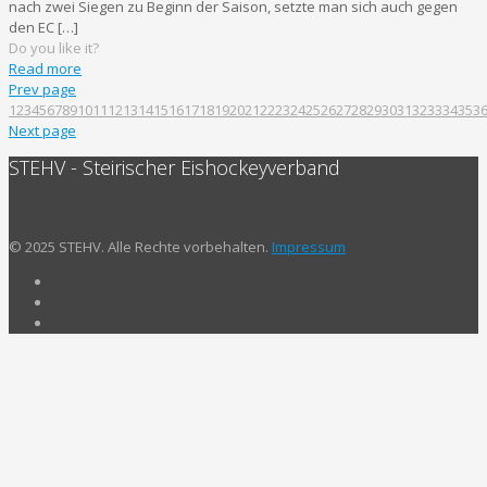
nach zwei Siegen zu Beginn der Saison, setzte man sich auch gegen
den EC
[…]
Do you like it?
Read more
Prev page
1
2
3
4
5
6
7
8
9
10
11
12
13
14
15
16
17
18
19
20
21
22
23
24
25
26
27
28
29
30
31
32
33
34
35
3
Next page
STEHV - Steirischer Eishockeyverband
© 2025 STEHV. Alle Rechte vorbehalten.
Impressum