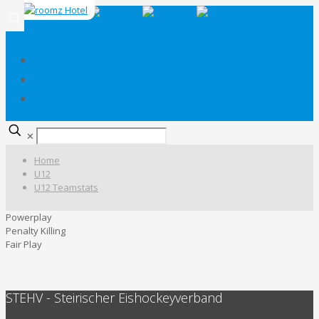
✕
Home
U12
U12 Teamstats
Powerplay
Penalty Killing
Fair Play
STEHV - Steirischer Eishockeyverband