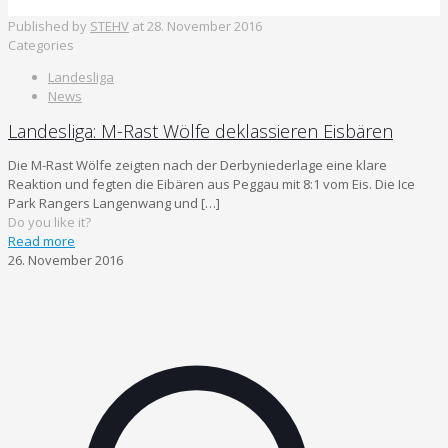
Published by
STEHV
at
28. November 2016
Categories
Landesliga
News
Landesliga: M-Rast Wölfe deklassieren Eisbären
Die M-Rast Wölfe zeigten nach der Derbyniederlage eine klare
Reaktion und fegten die Eibären aus Peggau mit 8:1 vom Eis. Die Ice
Park Rangers Langenwang und
[…]
Do you like it?
Read more
26. November 2016