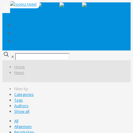
✕
Home
News
Filter by
Categories
Tags
Authors
Show all
All
Allgemein
Bezirksliga