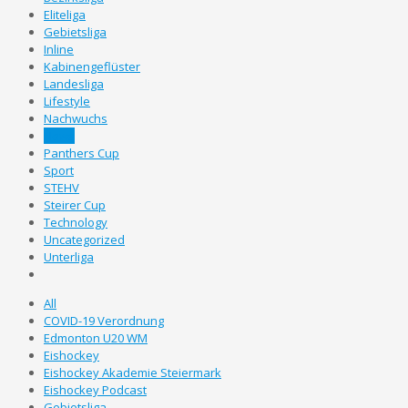
Eliteliga
Gebietsliga
Inline
Kabinengeflüster
Landesliga
Lifestyle
Nachwuchs
News
Panthers Cup
Sport
STEHV
Steirer Cup
Technology
Uncategorized
Unterliga
All
COVID-19 Verordnung
Edmonton U20 WM
Eishockey
Eishockey Akademie Steiermark
Eishockey Podcast
Gebietsliga