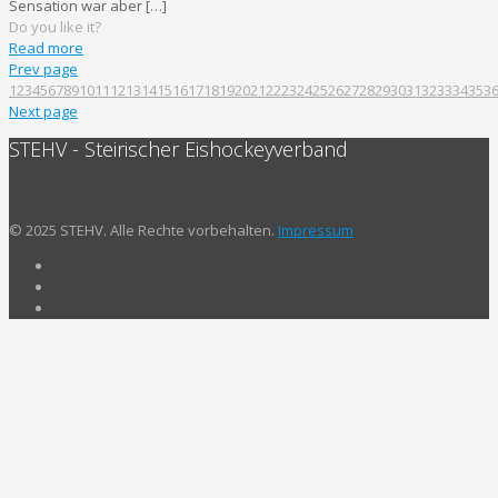
Sensation war aber
[…]
Do you like it?
Read more
Prev page
1
2
3
4
5
6
7
8
9
10
11
12
13
14
15
16
17
18
19
20
21
22
23
24
25
26
27
28
29
30
31
32
33
34
35
3
Next page
STEHV - Steirischer Eishockeyverband
© 2025 STEHV. Alle Rechte vorbehalten.
Impressum