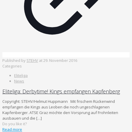
Published by
STEHV
at
29. November 2016
Categories
Eliteliga
News
Eliteliga: Derbytime! Kings empfangen Kapfenberg
Copyright: STEHV/Helmut Huppmann Mit frischem Rückenwind
empfangen die Kings aus Leoben die noch ungeschlagenen
Kapfenberger. ATSE Graz möchte den Vorsprung auf Frohnleiten
ausbauen und die
[…]
Do you like it?
Read more