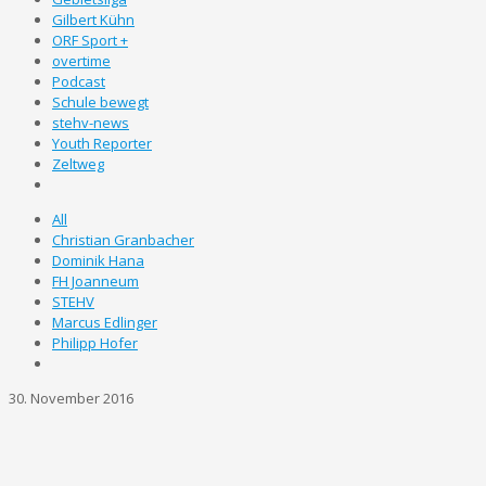
Gilbert Kühn
ORF Sport +
overtime
Podcast
Schule bewegt
stehv-news
Youth Reporter
Zeltweg
All
Christian Granbacher
Dominik Hana
FH Joanneum
STEHV
Marcus Edlinger
Philipp Hofer
30. November 2016