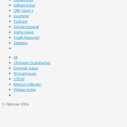
Gilbert Kühn
ORF Sport +
overtime
Podcast
Schule bewegt
stehv-news
Youth Reporter
Zeltweg
All
Christian Granbacher
Dominik Hana
FH Joanneum
STEHV
Marcus Edlinger
Philipp Hofer
5. Februar 2024