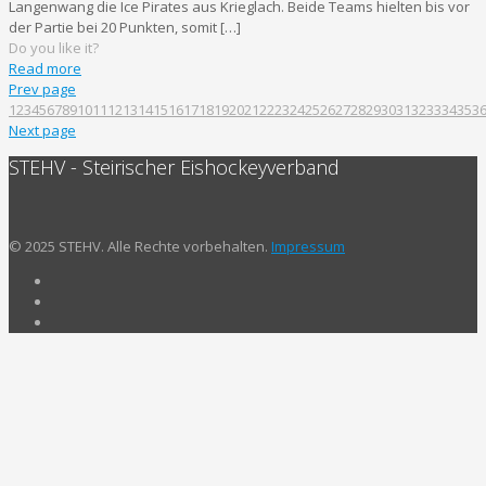
Langenwang die Ice Pirates aus Krieglach. Beide Teams hielten bis vor
der Partie bei 20 Punkten, somit
[…]
Do you like it?
Read more
Prev page
1
2
3
4
5
6
7
8
9
10
11
12
13
14
15
16
17
18
19
20
21
22
23
24
25
26
27
28
29
30
31
32
33
34
35
3
Next page
STEHV - Steirischer Eishockeyverband
© 2025 STEHV. Alle Rechte vorbehalten.
Impressum