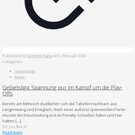
Published by
Dominik Hana
at
5. Februar 2024
Categories
Gebietsliga
News
Gebietsliga: Spannung pur im Kampf um die Play-
Offs
Bereits am Mittwoch duellierten sich die Tabellennachbarn aus
Langenwang und Krieglach. Nach einer äußerst spannenden Partie
musste die Entscheidung erst im Penalty-Schießen fallen und hier
hatten
[…]
Do you like it?
Read more