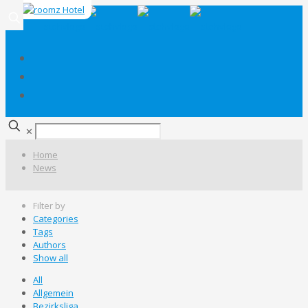
✕
Home
News
Filter by
Categories
Tags
Authors
Show all
All
Allgemein
Bezirksliga