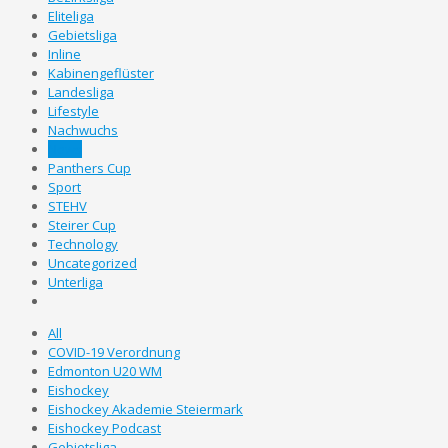
Eliteliga
Gebietsliga
Inline
Kabinengeflüster
Landesliga
Lifestyle
Nachwuchs
News
Panthers Cup
Sport
STEHV
Steirer Cup
Technology
Uncategorized
Unterliga
All
COVID-19 Verordnung
Edmonton U20 WM
Eishockey
Eishockey Akademie Steiermark
Eishockey Podcast
Gebietsliga