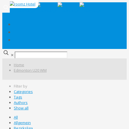
✕
Home
Edmonton U20 WM
Filter by
Categories
Tags
Authors
Show all
All
Allgemein
Bezirksliga