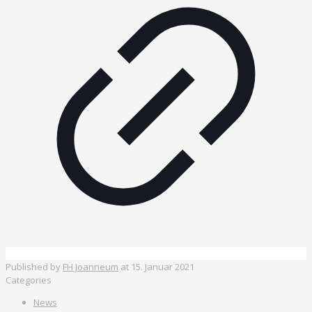
Published by
FH Joanneum
at
15. Januar 2021
Categories
News