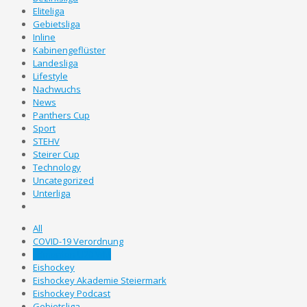
Eliteliga
Gebietsliga
Inline
Kabinengeflüster
Landesliga
Lifestyle
Nachwuchs
News
Panthers Cup
Sport
STEHV
Steirer Cup
Technology
Uncategorized
Unterliga
All
COVID-19 Verordnung
Edmonton U20 WM
Eishockey
Eishockey Akademie Steiermark
Eishockey Podcast
Gebietsliga