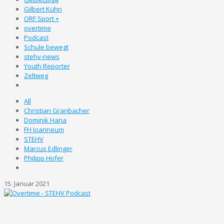
Gilbert Kühn
ORF Sport +
overtime
Podcast
Schule bewegt
stehv-news
Youth Reporter
Zeltweg
All
Christian Granbacher
Dominik Hana
FH Joanneum
STEHV
Marcus Edlinger
Philipp Hofer
15. Januar 2021