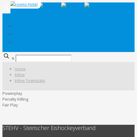
✕
Home
Inline
Inline Teamstats
Powerplay
Penalty Killing
Fair Play
STEHV - Steirischer Eishockeyverband