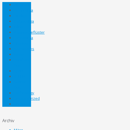
Allgemein
Bezirksliga
Eliteliga
Gebietsliga
Inline
Kabinengeflüster
Landesliga
Lifestyle
Nachwuchs
News
Panthers
Cup
Sport
STEHV
Steirer
Cup
Technology
Uncategorized
Unterliga
Archiv
März