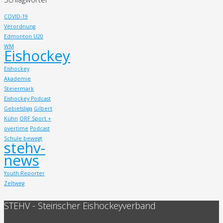
COVID-19
Verordnung
Edmonton U20
WM
Eishockey
Eishockey
Akademie
Steiermark
Eishockey Podcast
Gebietsliga
Gilbert
Kühn
ORF Sport +
overtime
Podcast
Schule bewegt
stehv-
news
Youth Reporter
Zeltweg
STEHV - Steirischer Eishockeyverband