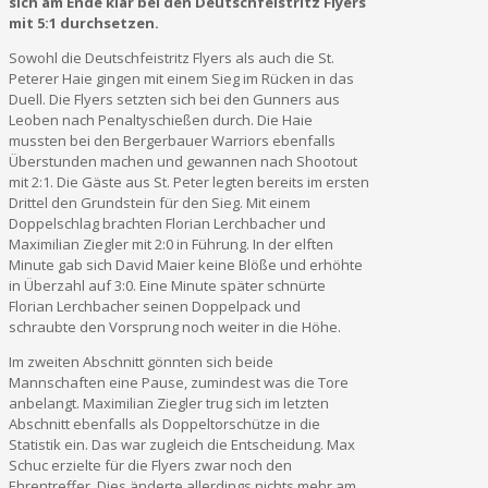
sich am Ende klar bei den Deutschfeistritz Flyers
mit 5:1 durchsetzen.
Sowohl die Deutschfeistritz Flyers als auch die St.
Peterer Haie gingen mit einem Sieg im Rücken in das
Duell. Die Flyers setzten sich bei den Gunners aus
Leoben nach Penaltyschießen durch. Die Haie
mussten bei den Bergerbauer Warriors ebenfalls
Überstunden machen und gewannen nach Shootout
mit 2:1. Die Gäste aus St. Peter legten bereits im ersten
Drittel den Grundstein für den Sieg. Mit einem
Doppelschlag brachten Florian Lerchbacher und
Maximilian Ziegler mit 2:0 in Führung. In der elften
Minute gab sich David Maier keine Blöße und erhöhte
in Überzahl auf 3:0. Eine Minute später schnürte
Florian Lerchbacher seinen Doppelpack und
schraubte den Vorsprung noch weiter in die Höhe.
Im zweiten Abschnitt gönnten sich beide
Mannschaften eine Pause, zumindest was die Tore
anbelangt. Maximilian Ziegler trug sich im letzten
Abschnitt ebenfalls als Doppeltorschütze in die
Statistik ein. Das war zugleich die Entscheidung. Max
Schuc erzielte für die Flyers zwar noch den
Ehrentreffer. Dies änderte allerdings nichts mehr am