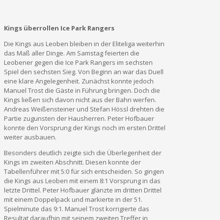
Kings überrollen Ice Park Rangers
Die Kings aus Leoben bleiben in der Eliteliga weiterhin
das Maß aller Dinge. Am Samstag feierten die
Leobener gegen die Ice Park Rangers im sechsten
Spiel den sechsten Sieg. Von Beginn an war das Duell
eine klare Angelegenheit. Zunächst konnte jedoch
Manuel Trost die Gäste in Führung bringen. Doch die
Kings ließen sich davon nicht aus der Bahn werfen.
Andreas Weißensteiner und Stefan Hössl drehten die
Partie zugunsten der Hausherren. Peter Hofbauer
konnte den Vorsprung der Kings noch im ersten Drittel
weiter ausbauen.
Besonders deutlich zeigte sich die Überlegenheit der
Kings im zweiten Abschnitt. Diesen konnte der
Tabellenführer mit 5:0 für sich entscheiden. So gingen
die Kings aus Leoben mit einem 8:1 Vorsprung in das
letzte Drittel. Peter Hofbauer glänzte im dritten Drittel
mit einem Doppelpack und markierte in der 51.
Spielminute das 9:1. Manuel Trost korrigierte das
Resultat daraufhin mit seinem zweiten Treffer in