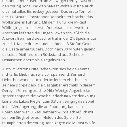
bekannt. Den Zusehern im Zeltweger Derby zwischen
den Young Lions und den M-Rast Wölfen wurde auch
diesmal tolles Eishockey geboten. Das erste Tor fiel in
der 11. Minute. Christopher Doppelreiter brachte das
Wolfsrudel in Führung. Mit dem 1:0 für die M-Rast
Wölfe ging es in die erste Drittelpause. Im zweiten
Abschnitt lieferten die jungen Löwen schließlich die
Antwort. Bernhard Liebscher traf in der 21. Spielminute
zum 1:1. Keine drei Minuten später ließ Stefan Geier
die Gäste erneut jubeln. Doch nach 30 Minuten gelang
es Lukas Diethard, den Rückstand aus Sicht der
Heimischen abermals zu egalisieren.
Auch im letzten Drittel schenkten sich beide Teams
nichts. Es blieb nach wie vor spannend. Bernard
Liebscher war es auch, der im letzten Abschnitt mit
seinem Doppelpack die Gastgeber erstmals in diesem
Derby in Führung brachte (46.). Wenige Augenblicke
später zappelte die Scheibe jedoch im Netz der Young
Lions, als Lukas Riegler zum 3:3 traf. So ging das Spiel
in die Verlängerung, die an Spannung kaum zu
überbieten war. Lukas Diethard wurde schließlich mit
seinem Siegtreffer zum Helden des Spiels. So
triumphierten die Young Lions gegen die M-Rast Wölfe