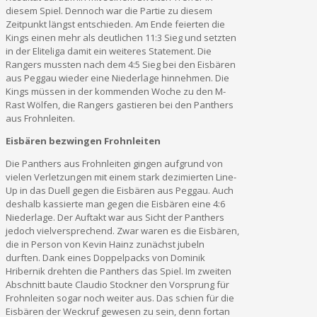
diesem Spiel. Dennoch war die Partie zu diesem
Zeitpunkt längst entschieden. Am Ende feierten die
Kings einen mehr als deutlichen 11:3 Sieg und setzten
in der Eliteliga damit ein weiteres Statement. Die
Rangers mussten nach dem 4:5 Sieg bei den Eisbären
aus Peggau wieder eine Niederlage hinnehmen. Die
Kings müssen in der kommenden Woche zu den M-
Rast Wölfen, die Rangers gastieren bei den Panthers
aus Frohnleiten.
Eisbären bezwingen Frohnleiten
Die Panthers aus Frohnleiten gingen aufgrund von
vielen Verletzungen mit einem stark dezimierten Line-
Up in das Duell gegen die Eisbären aus Peggau. Auch
deshalb kassierte man gegen die Eisbären eine 4:6
Niederlage. Der Auftakt war aus Sicht der Panthers
jedoch vielversprechend. Zwar waren es die Eisbären,
die in Person von Kevin Hainz zunächst jubeln
durften. Dank eines Doppelpacks von Dominik
Hribernik drehten die Panthers das Spiel. Im zweiten
Abschnitt baute Claudio Stockner den Vorsprung für
Frohnleiten sogar noch weiter aus. Das schien für die
Eisbären der Weckruf gewesen zu sein, denn fortan