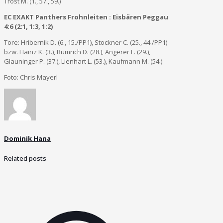
Trost M. (1., 57., 59.)
EC EXAKT Panthers Frohnleiten : Eisbären Peggau
4:6 (2:1, 1:3, 1:2)
Tore: Hribernik D. (6., 15./PP1), Stockner C. (25., 44./PP1)
bzw. Hainz K. (3.), Rumrich D. (28.), Angerer L. (29.),
Glauninger P. (37.), Lienhart L. (53.), Kaufmann M. (54.)
Foto: Chris Mayerl
Dominik Hana
Related posts