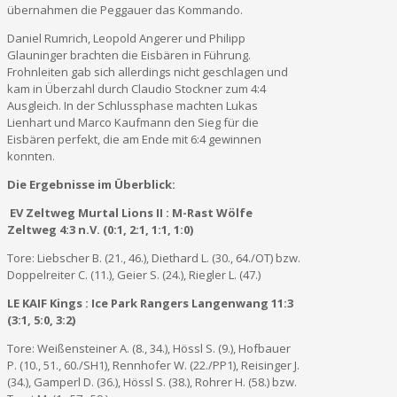
übernahmen die Peggauer das Kommando.
Daniel Rumrich, Leopold Angerer und Philipp
Glauninger brachten die Eisbären in Führung.
Frohnleiten gab sich allerdings nicht geschlagen und
kam in Überzahl durch Claudio Stockner zum 4:4
Ausgleich. In der Schlussphase machten Lukas
Lienhart und Marco Kaufmann den Sieg für die
Eisbären perfekt, die am Ende mit 6:4 gewinnen
konnten.
Die Ergebnisse im Überblick:
EV Zeltweg Murtal Lions II : M-Rast Wölfe
Zeltweg 4:3 n.V. (0:1, 2:1, 1:1, 1:0)
Tore: Liebscher B. (21., 46.), Diethard L. (30., 64./OT) bzw.
Doppelreiter C. (11.), Geier S. (24.), Riegler L. (47.)
LE KAIF Kings : Ice Park Rangers Langenwang 11:3
(3:1, 5:0, 3:2)
Tore: Weißensteiner A. (8., 34.), Hössl S. (9.), Hofbauer
P. (10., 51., 60./SH1), Rennhofer W. (22./PP1), Reisinger J.
(34.), Gamperl D. (36.), Hössl S. (38.), Rohrer H. (58.) bzw.