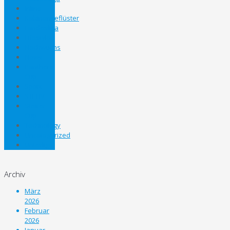
Inline
Kabinengeflüster
Landesliga
Lifestyle
Nachwuchs
News
Panthers
Cup
Sport
STEHV
Steirer
Cup
Technology
Uncategorized
Unterliga
Archiv
März
2026
Februar
2026
Januar