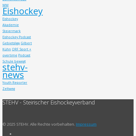
WM
Eishockey
Eishockey
Akademie
Steiermark
Eishockey Podcast
Gebietsliga
Gilbert
Kühn
ORF Sport +
overtime
Podcast
Schule bewegt
stehv-
news
Youth Reporter
Zeltweg
STEHV - Steirischer Eishockeyverband
© 2025 STEHV. Alle Rechte vorbehalten.
Impressum