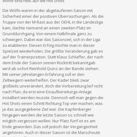
Wölfe sind heiß auf die Hot Shots
Die Wölfe waren in der abgelaufenen Saison mit
Sicherheit einer der positiven Überraschungen. Als die
Truppe von der M-Rast aus der OEHL in die Landesliga
kam, dachte niemand an einen zweiten Platz im
Grunddurchgang. Von einem Halbfinale ganz zu
schweigen. Dabei war das Saisonziel, sich in der Liga
zu etablieren. Diesen Erfolg möchte man in dieser
Spielzeit wiederholen. Die größte Veränderung gab es
auf der Trainerposition. Statt Klaus Schlaffer, der nach
dem Ende der Saison seinen Rücktritt bekanntgab
wird ab sofort Reinhold Quinz an der Bande stehen.
Mit seiner jahrelangen Erfahrung soll er den
Zeltwegern weiterhelfen. Der Kader blieb zwar
großteils unverändert, doch die Vorbereitung lief nicht
nach Plan, da erst eine Eisaufbereitungs-Anlage
installiert werden musste. Dennoch will man gegen die
Hot Shots einen Schritt Richtung Top vier machen, was
ja das ausgegebene Ziel war. Die Kapfenberger
hingegen werden die letzte Saison so schnell wie
möglich vergessen wollen. Nur Platz fünf ist es am
Ende geworden. Das soll jedoch der Vergangenheit
angehören. Auch in dieser Saison ist die Marschoute