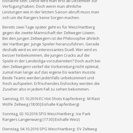
Eisfläche sein. Diese wird man erst ab Dezember zur
Verfügung haben. Doch wenn man ähnliche
Leistungen wie in der letzten Saison abruft muss man
sich um die Rangers keine Sorgen machen.
Bereits zwei Tage später geht es für Weiz/Hartberg
gegen die zweite Mannschaft der Zeltweger Löwen.
Bei den jungen Zeltwegern ist die Philiosophie ähnlich
der Hartberger. Junge Spieler heranzuführen. Gerade
deshalb wird es ein interessantes Duell. Wer wird es
besser hinbekommen, die jungen Cracks auf die
Spiele in der Landesliga vorzubereiten? Doch auch bei
den Zeltwegern verlief die Vorbereitung nicht optimal,
zumal man lange auf das eigene Eis warten musste.
Beide Teams werden jedenfalls unbekümmert und
frech aufspielen. Erfrischendes Eishockey werden die
Zuseher also in jedem Fall zu sehen bekommen.
Samstag, 01.10.2016 EC Hot Shots Kapfenberg : M-Rast
Wölfe Zeltweg (18:00|Eishalle Kapfenberg)
Sonntag, 02.10.2016 SPG Weiz/Hartberg : Ice Park
Rangers Langenwang (17:30|Eishalle Weiz)
Dienstag, 04.10.2016 SPG Weiz/Hartberg : EV Zeltweg