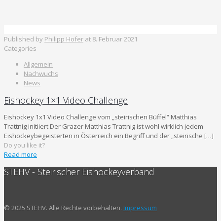
Published by
Philipp Hofer
at
8. Februar 2021
Categories
Allgemein
Nachwuchs
News
Eishockey 1×1 Video Challenge
Eishockey 1x1 Video Challenge vom „steirischen Büffel“ Matthias
Trattnig initiiert Der Grazer Matthias Trattnig ist wohl wirklich jedem
Eishockeybegeisterten in Österreich ein Begriff und der „steirische
[…]
Do you like it?
Read more
STEHV - Steirischer Eishockeyverband
© 2025 STEHV. Alle Rechte vorbehalten.
Impressum