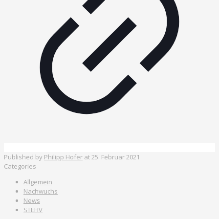
Published by
Philipp Hofer
at
25. Februar 2021
Categories
Allgemein
Nachwuchs
News
STEHV