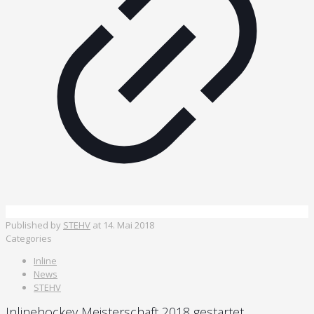
Published by
STEHV
at
14. Mai 2018
Categories
Inline
News
STEHV
Inlinehockey Meisterschaft 2018 gestartet