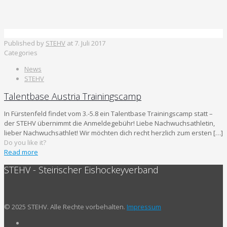
Published by
STEHV
at
7. Juli 2017
Categories
News
STEHV
Talentbase Austria Trainingscamp
In Fürstenfeld findet vom 3.-5.8 ein Talentbase Trainingscamp statt –
der STEHV übernimmt die Anmeldegebühr! Liebe Nachwuchsathletin,
lieber Nachwuchsathlet! Wir möchten dich recht herzlich zum ersten
[…]
Do you like it?
Read more
STEHV - Steirischer Eishockeyverband
© 2025 STEHV. Alle Rechte vorbehalten.
Impressum