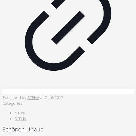
Published by
STEHV
at
7. Juli 2017
Categories
News
STEHV
Schönen Urlaub