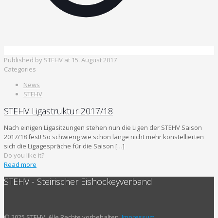
Published by
STEHV
at
15. August 2017
Categories
News
STEHV
STEHV Ligastruktur 2017/18
Nach einigen Ligasitzungen stehen nun die Ligen der STEHV Saison
2017/18 fest! So schwierig wie schon lange nicht mehr konstellierten
sich die Ligagespräche für die Saison
[…]
Do you like it?
Read more
STEHV - Steirischer Eishockeyverband
© 2025 STEHV. Alle Rechte vorbehalten.
Impressum