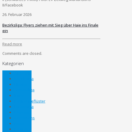
II/Facebook
26. Februar 2026
Bezirksliga: Flyers ziehen mit Sieg über Haie ins Finale
ein
Read more
Comments are closed.
Kategorien
Allgemein
Bezirksliga
Eliteliga
Gebietsliga
Inline
Kabinengeflüster
Landesliga
Lifestyle
Nachwuchs
News
Panthers