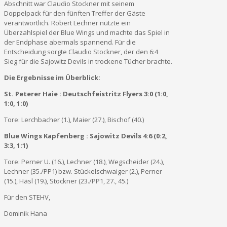
Abschnitt war Claudio Stockner mit seinem
Doppelpack für den fünften Treffer der Gäste
verantwortlich. Robert Lechner nützte ein
Überzahlspiel der Blue Wings und machte das Spiel in
der Endphase abermals spannend. Für die
Entscheidung sorgte Claudio Stockner, der den 6:4
Sieg für die Sajowitz Devils in trockene Tücher brachte.
Die Ergebnisse im Überblick:
St. Peterer Haie : Deutschfeistritz Flyers 3:0 (1:0,
1:0, 1:0)
Tore: Lerchbacher (1.), Maier (27.), Bischof (40.)
Blue Wings Kapfenberg : Sajowitz Devils 4:6 (0:2,
3:3, 1:1)
Tore: Perner U. (16.), Lechner (18.), Wegscheider (24.),
Lechner (35./PP1) bzw. Stückelschwaiger (2.), Perner
(15.), Häsl (19.), Stockner (23./PP1, 27., 45.)
Für den STEHV,
Dominik Hana