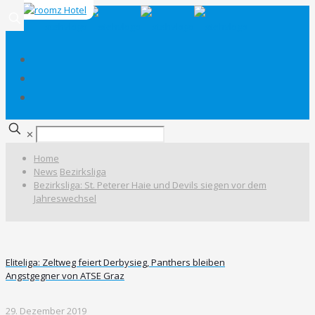
✕
Home
News
Bezirksliga
Bezirksliga: St. Peterer Haie und Devils siegen vor dem
Jahreswechsel
Eliteliga: Zeltweg feiert Derbysieg, Panthers bleiben
Angstgegner von ATSE Graz
29. Dezember 2019