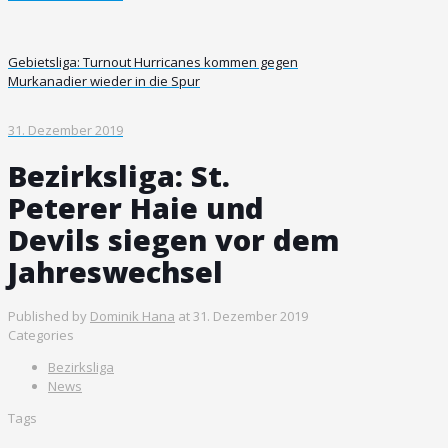
Gebietsliga: Turnout Hurricanes kommen gegen
Murkanadier wieder in die Spur
31. Dezember 2019
Bezirksliga: St.
Peterer Haie und
Devils siegen vor dem
Jahreswechsel
Published by
Dominik Hana
at
31. Dezember 2019
Categories
Bezirksliga
News
Tags