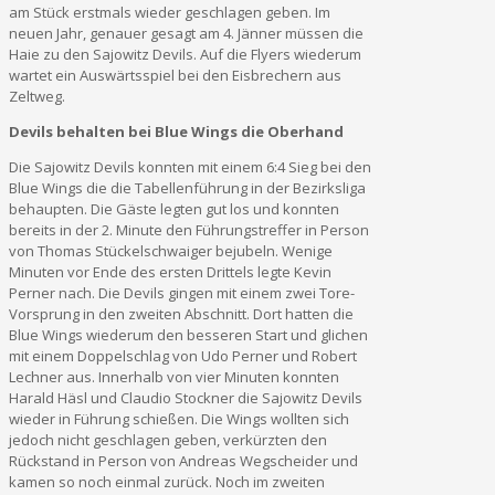
am Stück erstmals wieder geschlagen geben. Im
neuen Jahr, genauer gesagt am 4. Jänner müssen die
Haie zu den Sajowitz Devils. Auf die Flyers wiederum
wartet ein Auswärtsspiel bei den Eisbrechern aus
Zeltweg.
Devils behalten bei Blue Wings die Oberhand
Die Sajowitz Devils konnten mit einem 6:4 Sieg bei den
Blue Wings die die Tabellenführung in der Bezirksliga
behaupten. Die Gäste legten gut los und konnten
bereits in der 2. Minute den Führungstreffer in Person
von Thomas Stückelschwaiger bejubeln. Wenige
Minuten vor Ende des ersten Drittels legte Kevin
Perner nach. Die Devils gingen mit einem zwei Tore-
Vorsprung in den zweiten Abschnitt. Dort hatten die
Blue Wings wiederum den besseren Start und glichen
mit einem Doppelschlag von Udo Perner und Robert
Lechner aus. Innerhalb von vier Minuten konnten
Harald Häsl und Claudio Stockner die Sajowitz Devils
wieder in Führung schießen. Die Wings wollten sich
jedoch nicht geschlagen geben, verkürzten den
Rückstand in Person von Andreas Wegscheider und
kamen so noch einmal zurück. Noch im zweiten