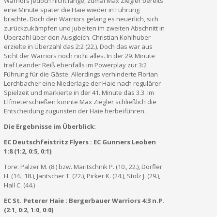
Warriors jedoch nicht lange, zumal Max Ziegler bereits
eine Minute später die Haie wieder in Führung
brachte. Doch den Warriors gelang es neuerlich, sich
zurückzukämpfen und jubelten im zweiten Abschnitt in
Überzahl über den Ausgleich. Christian Kohlhuber
erzielte in Überzahl das 2:2 (22.). Doch das war aus
Sicht der Warriors noch nicht alles. In der 29. Minute
traf Leander Reiß ebenfalls im Powerplay zur 3:2
Führung für die Gäste. Allerdings verhinderte Florian
Lerchbacher eine Niederlage der Haie nach regulärer
Spielzeit und markierte in der 41. Minute das 3.3. Im
Elfmeterschießen konnte Max Ziegler schließlich die
Entscheidung zugunsten der Haie herbeiführen.
Die Ergebnisse im Überblick:
EC Deutschfeistritz Flyers : EC Gunners Leoben
1:8 (1:2, 0:5, 0:1)
Tore: Palzer M. (8.) bzw. Maritschnik P. (10., 22.), Dörfler
H. (14., 18.), Jantscher T. (22.), Pirker K. (24.), Stolz J. (29.),
Hall C. (44.)
EC St. Peterer Haie : Bergerbauer Warriors 4:3 n.P.
(2:1, 0:2, 1:0, 0:0)