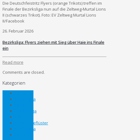
Die Deutschfeistritz Flyers (orange Trikots) treffen im
Finale der Bezirksliga nun auf die Zeltweg-Murtal Lions
II (schwarzes Trikot). Foto: EV Zeltweg Murtal Lions
II/Facebook
26. Februar 2026
Bezirksliga: Flyers ziehen mit Sieg über Haie ins Finale
ein
Read more
Comments are closed.
Kategorien
Allgemein
Bezirksliga
Eliteliga
Gebietsliga
Inline
Kabinengeflüster
Landesliga
Lifestyle