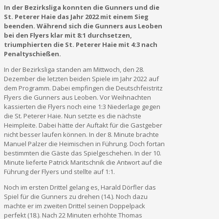
In der Bezirksliga konnten die Gunners und die
St. Peterer Haie das Jahr 2022 mit einem Sieg
beenden. Während sich die Gunners aus Leoben
bei den Flyers klar mit 8:1 durchsetzen,
triumphierten die St. Peterer Haie mit 4:3 nach
Penaltyschießen.
In der Bezirksliga standen am Mittwoch, den 28.
Dezember die letzten beiden Spiele im Jahr 2022 auf
dem Programm. Dabei empfingen die Deutschfeistritz
Flyers die Gunners aus Leoben. Vor Weihnachten
kassierten die Flyers noch eine 1:3 Niederlage gegen
die St. Peterer Haie. Nun setzte es die nächste
Heimpleite. Dabei hätte der Auftakt für die Gastgeber
nicht besser laufen können. In der 8. Minute brachte
Manuel Palzer die Heimischen in Führung. Doch fortan
bestimmten die Gäste das Spielgeschehen. In der 10.
Minute lieferte Patrick Maritschnik die Antwort auf die
Führung der Flyers und stellte auf 1:1.
Noch im ersten Drittel gelang es, Harald Dörfler das
Spiel für die Gunners zu drehen (14.). Noch dazu
machte er im zweiten Drittel seinen Doppelpack
perfekt (18.). Nach 22 Minuten erhöhte Thomas