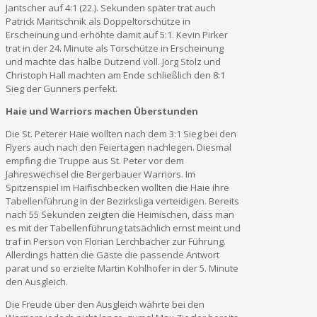
Jantscher auf 4:1 (22.). Sekunden später trat auch
Patrick Maritschnik als Doppeltorschütze in
Erscheinung und erhöhte damit auf 5:1. Kevin Pirker
trat in der 24. Minute als Torschütze in Erscheinung
und machte das halbe Dutzend voll. Jörg Stolz und
Christoph Hall machten am Ende schließlich den 8:1
Sieg der Gunners perfekt.
Haie und Warriors machen Überstunden
Die St. Peterer Haie wollten nach dem 3:1 Sieg bei den
Flyers auch nach den Feiertagen nachlegen. Diesmal
empfing die Truppe aus St. Peter vor dem
Jahreswechsel die Bergerbauer Warriors. Im
Spitzenspiel im Haifischbecken wollten die Haie ihre
Tabellenführung in der Bezirksliga verteidigen. Bereits
nach 55 Sekunden zeigten die Heimischen, dass man
es mit der Tabellenführung tatsächlich ernst meint und
traf in Person von Florian Lerchbacher zur Führung.
Allerdings hatten die Gäste die passende Antwort
parat und so erzielte Martin Kohlhofer in der 5. Minute
den Ausgleich.
Die Freude über den Ausgleich währte bei den