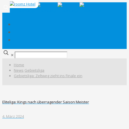
✕
Home
News
Gebietsliga
Gebietsliga: Zeltweg zieht ins Finale ein
Eliteliga: Kings nach überragender Saison Meister
4. März 2024