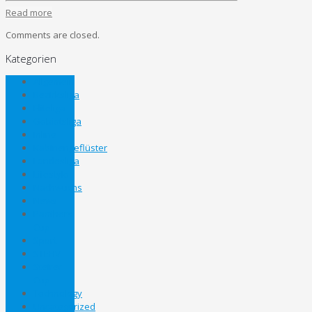
Read more
Comments are closed.
Kategorien
Allgemein
Bezirksliga
Eliteliga
Gebietsliga
Inline
Kabinengeflüster
Landesliga
Lifestyle
Nachwuchs
News
Panthers
Cup
Sport
STEHV
Steirer
Cup
Technology
Uncategorized