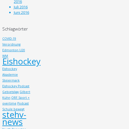
2016
Juli 2016
Juni 2016
Schlagwörter
COVID-19
Verordnung
Edmonton U20
WM
Eishockey
Eishockey
Akademie
Steiermark
Eishockey Podcast
Gebietsliga
Gilbert
Kühn
ORF Sport +
overtime
Podcast
Schule bewegt
stehv-
news