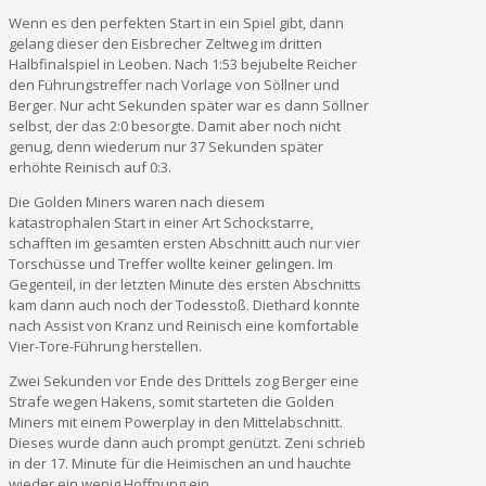
Wenn es den perfekten Start in ein Spiel gibt, dann
gelang dieser den Eisbrecher Zeltweg im dritten
Halbfinalspiel in Leoben. Nach 1:53 bejubelte Reicher
den Führungstreffer nach Vorlage von Söllner und
Berger. Nur acht Sekunden später war es dann Söllner
selbst, der das 2:0 besorgte. Damit aber noch nicht
genug, denn wiederum nur 37 Sekunden später
erhöhte Reinisch auf 0:3.
Die Golden Miners waren nach diesem
katastrophalen Start in einer Art Schockstarre,
schafften im gesamten ersten Abschnitt auch nur vier
Torschüsse und Treffer wollte keiner gelingen. Im
Gegenteil, in der letzten Minute des ersten Abschnitts
kam dann auch noch der Todesstoß. Diethard konnte
nach Assist von Kranz und Reinisch eine komfortable
Vier-Tore-Führung herstellen.
Zwei Sekunden vor Ende des Drittels zog Berger eine
Strafe wegen Hakens, somit starteten die Golden
Miners mit einem Powerplay in den Mittelabschnitt.
Dieses wurde dann auch prompt genützt. Zeni schrieb
in der 17. Minute für die Heimischen an und hauchte
wieder ein wenig Hoffnung ein.