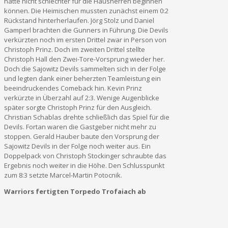
hätte nicht schlechter für die Hausherren beginnen
können. Die Heimischen mussten zunächst einem 0:2
Rückstand hinterherlaufen. Jörg Stolz und Daniel
Gamperl brachten die Gunners in Führung. Die Devils
verkürzten noch im ersten Drittel zwar in Person von
Christoph Prinz. Doch im zweiten Drittel stellte
Christoph Hall den Zwei-Tore-Vorsprung wieder her.
Doch die Sajowitz Devils sammelten sich in der Folge
und legten dank einer beherzten Teamleistung ein
beeindruckendes Comeback hin. Kevin Prinz
verkürzte in Überzahl auf 2:3. Wenige Augenblicke
später sorgte Christoph Prinz für den Ausgleich.
Christian Schablas drehte schließlich das Spiel für die
Devils. Fortan waren die Gastgeber nicht mehr zu
stoppen. Gerald Hauber baute den Vorsprung der
Sajowitz Devils in der Folge noch weiter aus. Ein
Doppelpack von Christoph Stockinger schraubte das
Ergebnis noch weiter in die Höhe. Den Schlusspunkt
zum 8:3 setzte Marcel-Martin Potocnik.
Warriors fertigten Torpedo Trofaiach ab