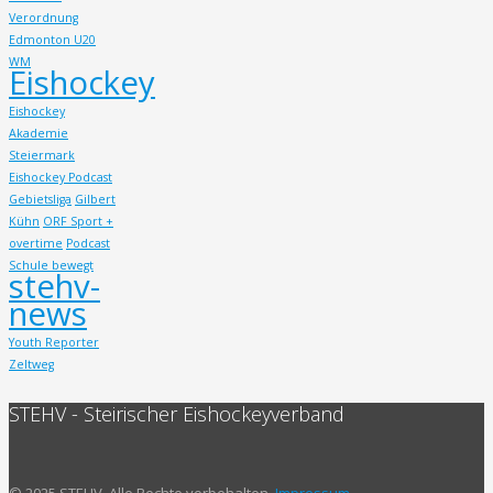
Verordnung
Edmonton U20
WM
Eishockey
Eishockey
Akademie
Steiermark
Eishockey Podcast
Gebietsliga
Gilbert
Kühn
ORF Sport +
overtime
Podcast
Schule bewegt
stehv-
news
Youth Reporter
Zeltweg
STEHV - Steirischer Eishockeyverband