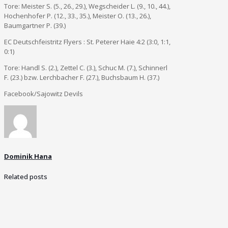
Tore: Meister S. (5., 26., 29.), Wegscheider L. (9., 10., 44.),
Hochenhofer P. (12., 33., 35.), Meister O. (13., 26.),
Baumgartner P. (39.)
EC Deutschfeistritz Flyers : St. Peterer Haie 4:2 (3:0, 1:1,
0:1)
Tore: Handl S. (2.), Zettel C. (3.), Schuc M. (7.), Schinnerl
F. (23.) bzw. Lerchbacher F. (27.), Buchsbaum H. (37.)
Facebook/Sajowitz Devils
Dominik Hana
Related posts