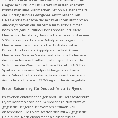
Gegner mit 12:0 vom Eis. Bereits im ersten Abschnitt
konnte man alles klar machen. Simon Meister erzielte
die Führung für die Gastgeber. Anschließend ließ
Lukas-Andre Wegscheider mit zwei Toren aufhorchen.
Allerdings hatten die Bergerbauer Warriors immer
noch nicht genug. Patrick Hochenhofer und Oliver
Meister sorgten dafür, dass die Hausherren mit einem
5:0 Vorsprung in die erste Drittelpause gingen. Simon
Meister machte im zweiten Abschnitt das halbe
Dutzend und seinen Doppelpack perfekt. Oliver
Meister und Sascha Meister wirbelten die Defensive
der Torpedos anschließend gehörig durcheinander.
So führten die Warriors nach zwei Drittel mit 8:0. Das
Spiel war zu diesem Zeitpunkt längst entschieden.
Auch Patrick Hochenhofer legte mit zwei Toren nach.
Am Ende leuchtete ein 12:0-Sieg auf der Anzeigetafel.
Erster Saisonsieg für Deutschfeistritz Flyers
Im zweiten Anlauf hat es geklappt. Die Deutschfeistritz
Flyers konnten nach der 3:4 Niederlage zum Auftakt
gegen die Bergerbauer Warriors erstmals voll
anschreiben. Die Flyers setzten sich mit 4:2 gegen die
Haie durch. Nach etwas mehr als einer Minute