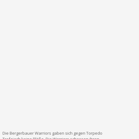
Die Bergerbauer Warriors gaben sich gegen Torpedo
Trofaiach keine Blöße. Die Warriors schossen ihren