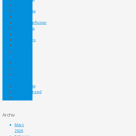
Eliteliga
Gebietsliga
Inline
Kabinengeflüster
Landesliga
Lifestyle
Nachwuchs
News
Panthers
Cup
Sport
STEHV
Steirer
Cup
Technology
Uncategorized
Unterliga
Archiv
März
2026