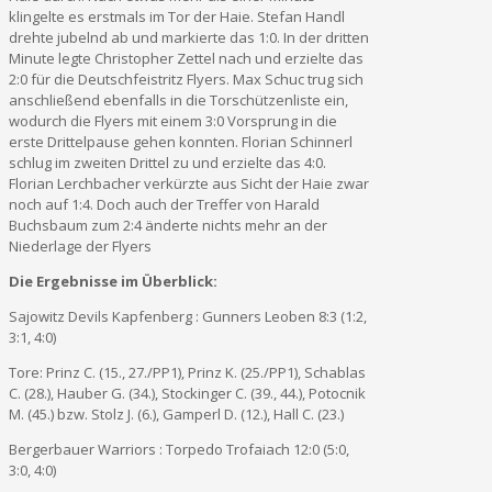
klingelte es erstmals im Tor der Haie. Stefan Handl
drehte jubelnd ab und markierte das 1:0. In der dritten
Minute legte Christopher Zettel nach und erzielte das
2:0 für die Deutschfeistritz Flyers. Max Schuc trug sich
anschließend ebenfalls in die Torschützenliste ein,
wodurch die Flyers mit einem 3:0 Vorsprung in die
erste Drittelpause gehen konnten. Florian Schinnerl
schlug im zweiten Drittel zu und erzielte das 4:0.
Florian Lerchbacher verkürzte aus Sicht der Haie zwar
noch auf 1:4. Doch auch der Treffer von Harald
Buchsbaum zum 2:4 änderte nichts mehr an der
Niederlage der Flyers
Die Ergebnisse im Überblick:
Sajowitz Devils Kapfenberg : Gunners Leoben 8:3 (1:2,
3:1, 4:0)
Tore: Prinz C. (15., 27./PP1), Prinz K. (25./PP1), Schablas
C. (28.), Hauber G. (34.), Stockinger C. (39., 44.), Potocnik
M. (45.) bzw. Stolz J. (6.), Gamperl D. (12.), Hall C. (23.)
Bergerbauer Warriors : Torpedo Trofaiach 12:0 (5:0,
3:0, 4:0)