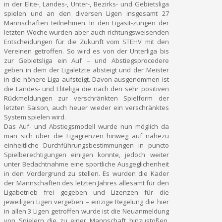
in der Elite-, Landes-, Unter-, Bezirks- und Gebietsliga
spielen und an den diversen Ligen insgesamt 27
Mannschaften teilnehmen. In den Ligasit-zungen der
letzten Woche wurden aber auch richtungsweisenden
Entscheidungen für die Zukunft vom STEHV mit den
Vereinen getroffen. So wird es von der Unterliga bis
zur Gebietsliga ein Auf – und Abstiegsprocedere
geben in dem der Ligaletzte absteigt und der Meister
in die höhere Liga aufsteigt. Davon ausgenommen ist
die Landes- und Eliteliga die nach den sehr positiven
Rückmeldungen zur verschränkten Spielform der
letzten Saison, auch heuer wieder ein verschränktes
System spielen wird.
Das Auf- und Abstiegsmodell wurde nun möglich da
man sich über die Ligagrenzen hinweg auf nahezu
einheitliche Durchführungsbestimmungen in puncto
Spielberechtigungen einigen konnte, jedoch weiter
unter Bedachtnahme eine sportliche Ausgeglichenheit
in den Vordergrund zu stellen. Es wurden die Kader
der Mannschaften des letzten Jahres allesamt für den
Ligabetrieb frei gegeben und Lizenzen für die
jeweiligen Ligen vergeben – einzige Regelung die hier
in allen 3 Ligen getroffen wurde ist die Neuanmeldung
von Spielern die zu einer Mannschaft hinzustoßen.