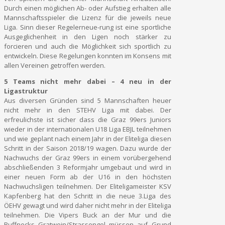
Durch einen möglichen Ab- oder Aufstieg erhalten alle
Mannschaftsspieler die Lizenz für die jeweils neue
Liga. Sinn dieser Regelerneue-rung ist eine sportliche
Ausgeglichenheit in den Ligen noch stärker zu
forcieren und auch die Möglichkeit sich sportlich zu
entwickeln. Diese Regelungen konnten im Konsens mit
allen Vereinen getroffen werden.
5 Teams nicht mehr dabei – 4 neu in der
Ligastruktur
Aus diversen Gründen sind 5 Mannschaften heuer
nicht mehr in den STEHV Liga mit dabei. Der
erfreulichste ist sicher dass die Graz 99ers Juniors
wieder in der internationalen U18 Liga EBJL teilnehmen
und wie geplant nach einem Jahr in der Eliteliga diesen
Schritt in der Saison 2018/19 wagen. Dazu wurde der
Nachwuchs der Graz 99ers in einem vorübergehend
abschließenden 3 Reformjahr umgebaut und wird in
einer neuen Form ab der U16 in den höchsten
Nachwuchsligen teilnehmen. Der Eliteligameister KSV
Kapfenberg hat den Schritt in die neue 3.Liga des
ÖEHV gewagt und wird daher nicht mehr in der Eliteliga
teilnehmen. Die Vipers Buck an der Mur und die
Ruffnecks Gratwein/Strassengel müssen auf Grund