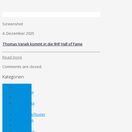
Screenshot
4. Dezember 2025
Thomas Vanek kommt in die IIHF Hall of Fame
Read more
Comments are closed.
Kategorien
Allgemein
Bezirksliga
Eliteliga
Gebietsliga
Inline
Kabinengeflüster
Landesliga
Lifestyle
Nachwuchs