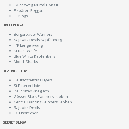
EV Zeltweg-Murtal Lions II
Eisbären Peggau
LE Kings
UNTERLIGA:
Bergerbauer Warriors
Sajowitz Devils Kapfenberg
IPR Langenwang
M-Rast Wölfe
Blue Wings Kapfenberg
Mondi Sharks
BEZIRKSLIGA:
Deutschfeistritz Flyers
St.Peterer Haie
Ice Pirates Krieglach
Gösser Black Panthers Leoben
Central Dancing Gunners Leoben
Sajowitz Devils II
EC Eisbrecher
GEBIETSLIGA: