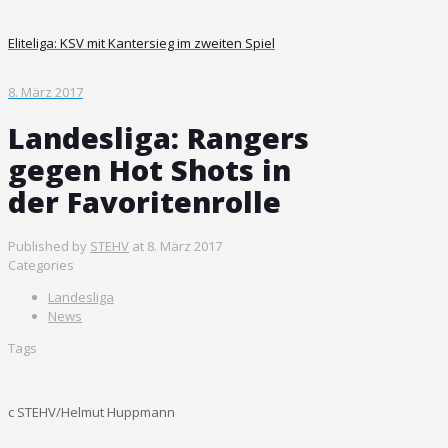
Eliteliga: KSV mit Kantersieg im zweiten Spiel
8. März 2017
Landesliga: Rangers
gegen Hot Shots in
der Favoritenrolle
Published by
STEHV
at
8. März 2017
Categories
Landesliga
News
Tags
c STEHV/Helmut Huppmann