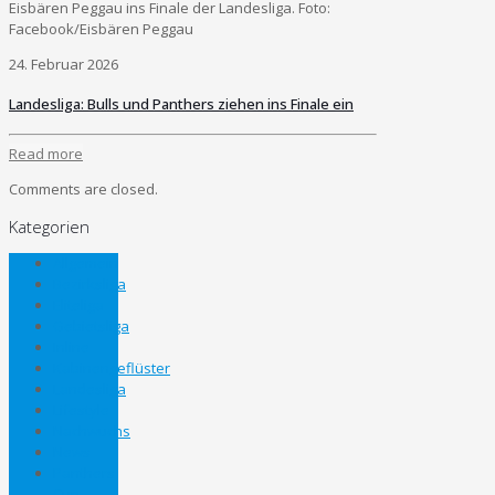
Eisbären Peggau ins Finale der Landesliga. Foto:
Facebook/Eisbären Peggau
24. Februar 2026
Landesliga: Bulls und Panthers ziehen ins Finale ein
Read more
Comments are closed.
Kategorien
Allgemein
Bezirksliga
Eliteliga
Gebietsliga
Inline
Kabinengeflüster
Landesliga
Lifestyle
Nachwuchs
News
Panthers
Cup