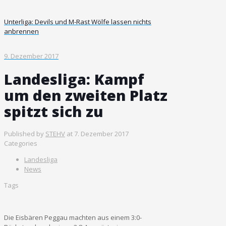
Unterliga: Devils und M-Rast Wölfe lassen nichts
anbrennen
9. Dezember 2017
Landesliga: Kampf
um den zweiten Platz
spitzt sich zu
Published by
STEHV
at
7. Dezember 2017
Categories
Landesliga
News
Tags
Die Eisbären Peggau machten aus einem 3:0-