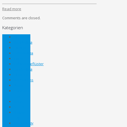
Read more
Comments are closed.
Kategorien
Allgemein
Bezirksliga
Eliteliga
Gebietsliga
Inline
Kabinengeflüster
Landesliga
Lifestyle
Nachwuchs
News
Panthers
Cup
Sport
STEHV
Steirer
Cup
Technology