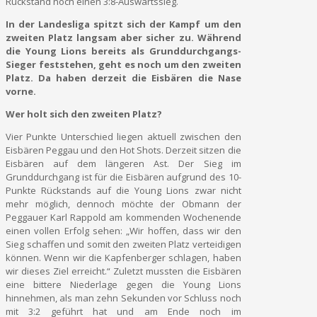
Rückstand noch einen 3:8-Auswärtssieg.
In der Landesliga spitzt sich der Kampf um den
zweiten Platz langsam aber sicher zu. Während
die Young Lions bereits als Grunddurchgangs-
Sieger feststehen, geht es noch um den zweiten
Platz. Da haben derzeit die Eisbären die Nase
vorne.
Wer holt sich den zweiten Platz?
Vier Punkte Unterschied liegen aktuell zwischen den
Eisbären Peggau und den Hot Shots. Derzeit sitzen die
Eisbären auf dem längeren Ast. Der Sieg im
Grunddurchgang ist für die Eisbären aufgrund des 10-
Punkte Rückstands auf die Young Lions zwar nicht
mehr möglich, dennoch möchte der Obmann der
Peggauer Karl Rappold am kommenden Wochenende
einen vollen Erfolg sehen: „Wir hoffen, dass wir den
Sieg schaffen und somit den zweiten Platz verteidigen
können. Wenn wir die Kapfenberger schlagen, haben
wir dieses Ziel erreicht.“ Zuletzt mussten die Eisbären
eine bittere Niederlage gegen die Young Lions
hinnehmen, als man zehn Sekunden vor Schluss noch
mit 3:2 geführt hat und am Ende noch im