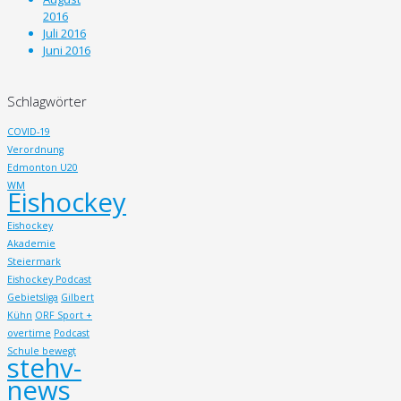
2016
Juli 2016
Juni 2016
Schlagwörter
COVID-19
Verordnung
Edmonton U20
WM
Eishockey
Eishockey
Akademie
Steiermark
Eishockey Podcast
Gebietsliga
Gilbert
Kühn
ORF Sport +
overtime
Podcast
Schule bewegt
stehv-
news