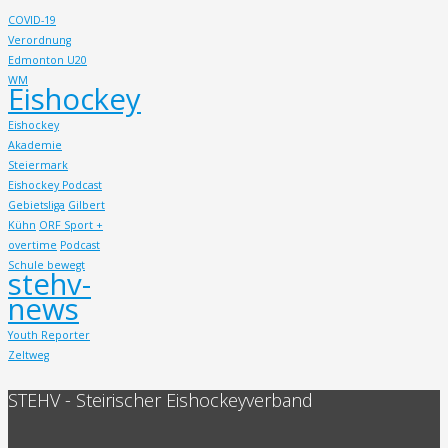
COVID-19
Verordnung
Edmonton U20
WM
Eishockey
Eishockey
Akademie
Steiermark
Eishockey Podcast
Gebietsliga
Gilbert
Kühn
ORF Sport +
overtime
Podcast
Schule bewegt
stehv-
news
Youth Reporter
Zeltweg
STEHV - Steirischer Eishockeyverband