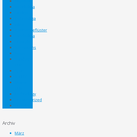
Allgemein
Bezirksliga
Eliteliga
Gebietsliga
Inline
Kabinengeflüster
Landesliga
Lifestyle
Nachwuchs
News
Panthers
Cup
Sport
STEHV
Steirer
Cup
Technology
Uncategorized
Unterliga
Archiv
März