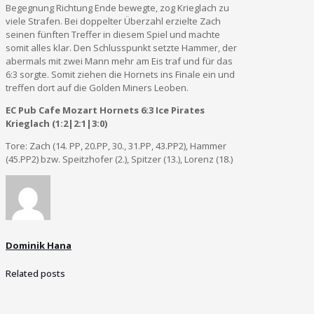
Begegnung Richtung Ende bewegte, zog Krieglach zu
viele Strafen. Bei doppelter Überzahl erzielte Zach
seinen fünften Treffer in diesem Spiel und machte
somit alles klar. Den Schlusspunkt setzte Hammer, der
abermals mit zwei Mann mehr am Eis traf und für das
6:3 sorgte. Somit ziehen die Hornets ins Finale ein und
treffen dort auf die Golden Miners Leoben.
EC Pub Cafe Mozart Hornets 6:3 Ice Pirates
Krieglach (1:2|2:1|3:0)
Tore: Zach (14. PP, 20.PP, 30., 31.PP, 43.PP2), Hammer
(45.PP2) bzw. Speitzhofer (2.), Spitzer (13.), Lorenz (18.)
Dominik Hana
Related posts