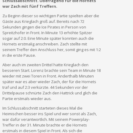
Schlussabschnitt. Überragend für die Hornets
war Zach mit fünf Treffern.
Zu Beginn dieser so wichtigen Partie spielten aber die
Gäste aus Krieglach groß auf. Bereits nach 72
Sekunden gingen die Ice Pirates in Person von
Spreitzhofer in Front. In Minute 13 erhöhte Spitzer
sogar auf 2:0. Eine Minute später konnten auch die
Hornets erstmalig anschreiben. Zach stellte mit
seinem Treffer den Anschluss her, somit ging es mit 1:2
in die erste Pause.
Aber auch im zweiten Drittel hatte Krieglach den
besseren Start. Lorenz brachte sein Team in Minute 18
wieder mit zwei Toren in Front. Anderthalb Minuten
später war es aber wieder Zach, der für die Hornets
traf und auf 2:3 verkürzte. 44 Sekunden vor der
Drittelpause schnürte Zach den Hattrick und glich die
Partie erstmals wieder aus.
Im Schlussabschnitt starteten dieses Mal die
Heimischen besser ins Spiel und wer sonst als Zach,
war dafür verantwortlich. Mit seinem Powerplay-
Treffer in der 31. Minute brachte er die Hornets
erstmals in diesem Spiel in Front. Als sich die