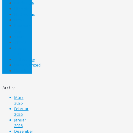
Landesliga
Lifestyle
Nachwuchs
News
Panthers
Cup
Sport
STEHV
Steirer
Cup
Technology
Uncategorized
Unterliga
Archiv
März
2026
Februar
2026
Januar
2026
Dezember