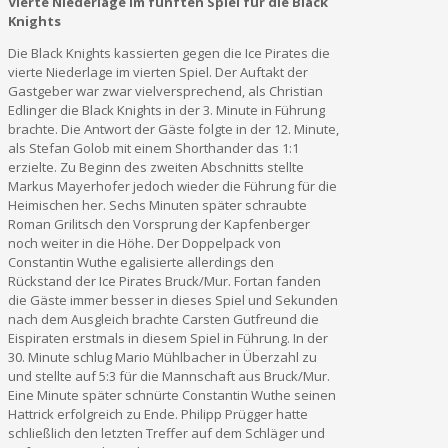
Vierte Niederlage im fünften Spiel für die Black
Knights
Die Black Knights kassierten gegen die Ice Pirates die
vierte Niederlage im vierten Spiel. Der Auftakt der
Gastgeber war zwar vielversprechend, als Christian
Edlinger die Black Knights in der 3. Minute in Führung
brachte. Die Antwort der Gäste folgte in der 12. Minute,
als Stefan Golob mit einem Shorthander das 1:1
erzielte. Zu Beginn des zweiten Abschnitts stellte
Markus Mayerhofer jedoch wieder die Führung für die
Heimischen her. Sechs Minuten später schraubte
Roman Grilitsch den Vorsprung der Kapfenberger
noch weiter in die Höhe. Der Doppelpack von
Constantin Wuthe egalisierte allerdings den
Rückstand der Ice Pirates Bruck/Mur. Fortan fanden
die Gäste immer besser in dieses Spiel und Sekunden
nach dem Ausgleich brachte Carsten Gutfreund die
Eispiraten erstmals in diesem Spiel in Führung. In der
30. Minute schlug Mario Mühlbacher in Überzahl zu
und stellte auf 5:3 für die Mannschaft aus Bruck/Mur.
Eine Minute später schnürte Constantin Wuthe seinen
Hattrick erfolgreich zu Ende. Philipp Prügger hatte
schließlich den letzten Treffer auf dem Schläger und