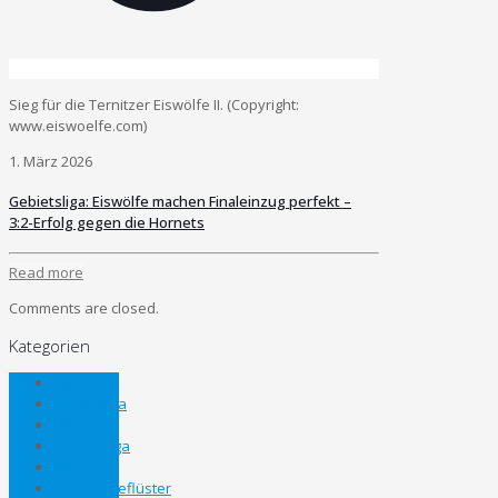
Sieg für die Ternitzer Eiswölfe II. (Copyright:
www.eiswoelfe.com)
1. März 2026
Gebietsliga: Eiswölfe machen Finaleinzug perfekt –
3:2-Erfolg gegen die Hornets
Read more
Comments are closed.
Kategorien
Allgemein
Bezirksliga
Eliteliga
Gebietsliga
Inline
Kabinengeflüster