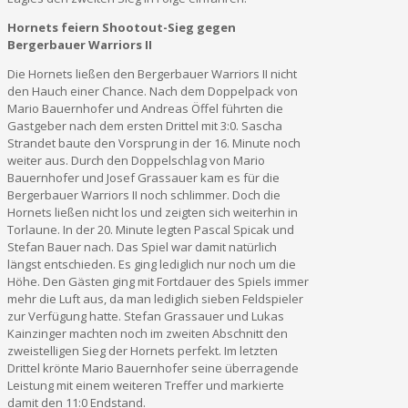
Hornets feiern Shootout-Sieg gegen
Bergerbauer Warriors II
Die Hornets ließen den Bergerbauer Warriors II nicht
den Hauch einer Chance. Nach dem Doppelpack von
Mario Bauernhofer und Andreas Öffel führten die
Gastgeber nach dem ersten Drittel mit 3:0. Sascha
Strandet baute den Vorsprung in der 16. Minute noch
weiter aus. Durch den Doppelschlag von Mario
Bauernhofer und Josef Grassauer kam es für die
Bergerbauer Warriors II noch schlimmer. Doch die
Hornets ließen nicht los und zeigten sich weiterhin in
Torlaune. In der 20. Minute legten Pascal Spicak und
Stefan Bauer nach. Das Spiel war damit natürlich
längst entschieden. Es ging lediglich nur noch um die
Höhe. Den Gästen ging mit Fortdauer des Spiels immer
mehr die Luft aus, da man lediglich sieben Feldspieler
zur Verfügung hatte. Stefan Grassauer und Lukas
Kainzinger machten noch im zweiten Abschnitt den
zweistelligen Sieg der Hornets perfekt. Im letzten
Drittel krönte Mario Bauernhofer seine überragende
Leistung mit einem weiteren Treffer und markierte
damit den 11:0 Endstand.