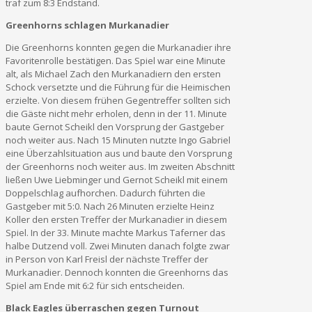
traf zum 8:3 Endstand.
Greenhorns schlagen Murkanadier
Die Greenhorns konnten gegen die Murkanadier ihre
Favoritenrolle bestätigen. Das Spiel war eine Minute
alt, als Michael Zach den Murkanadiern den ersten
Schock versetzte und die Führung für die Heimischen
erzielte. Von diesem frühen Gegentreffer sollten sich
die Gäste nicht mehr erholen, denn in der 11. Minute
baute Gernot Scheikl den Vorsprung der Gastgeber
noch weiter aus. Nach 15 Minuten nutzte Ingo Gabriel
eine Überzahlsituation aus und baute den Vorsprung
der Greenhorns noch weiter aus. Im zweiten Abschnitt
ließen Uwe Liebminger und Gernot Scheikl mit einem
Doppelschlag aufhorchen. Dadurch führten die
Gastgeber mit 5:0. Nach 26 Minuten erzielte Heinz
Koller den ersten Treffer der Murkanadier in diesem
Spiel. In der 33. Minute machte Markus Taferner das
halbe Dutzend voll. Zwei Minuten danach folgte zwar
in Person von Karl Freisl der nächste Treffer der
Murkanadier. Dennoch konnten die Greenhorns das
Spiel am Ende mit 6:2 für sich entscheiden.
Black Eagles überraschen gegen Turnout