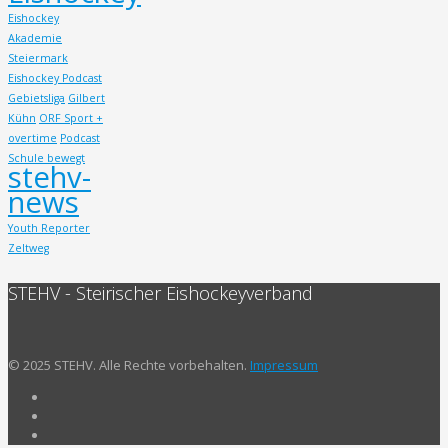
Eishockey
Akademie
Steiermark
Eishockey Podcast
Gebietsliga
Gilbert
Kühn
ORF Sport +
overtime
Podcast
Schule bewegt
stehv-
news
Youth Reporter
Zeltweg
STEHV - Steirischer Eishockeyverband
© 2025 STEHV. Alle Rechte vorbehalten.
Impressum