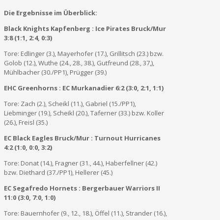
Die Ergebnisse im Überblick:
Black Knights Kapfenberg : Ice Pirates Bruck/Mur
3:8 (1:1, 2:4, 0:3)
Tore: Edlinger (3.), Mayerhofer (17.), Grillitsch (23.) bzw.
Golob (12.), Wuthe (24., 28., 38.), Gutfreund (28., 37,),
Mühlbacher (30./PP1), Prügger (39.)
EHC Greenhorns : EC Murkanadier 6:2 (3:0, 2:1, 1:1)
Tore: Zach (2.), Scheikl (11.), Gabriel (15./PP1),
Liebminger (19.), Scheikl (20.), Taferner (33.) bzw. Koller
(26.), Freisl (35.)
EC Black Eagles Bruck/Mur : Turnout Hurricanes
4:2 (1:0, 0:0, 3:2)
Tore: Donat (14.), Fragner (31., 44.), Haberfellner (42.)
bzw. Diethard (37./PP1), Hellerer (45.)
EC Segafredo Hornets : Bergerbauer Warriors II
11:0 (3:0, 7:0, 1:0)
Tore: Bauernhofer (9., 12., 18.), Öffel (11.), Strander (16.),