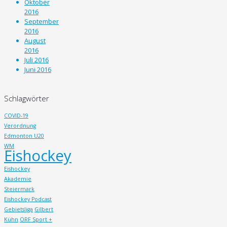
Oktober
2016
September
2016
August
2016
Juli 2016
Juni 2016
Schlagwörter
COVID-19
Verordnung
Edmonton U20
WM
Eishockey
Eishockey
Akademie
Steiermark
Eishockey Podcast
Gebietsliga
Gilbert
Kühn
ORF Sport +