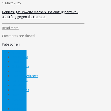
1. März 2026
Gebietsliga: Eiswölfe machen Finaleinzug perfekt –
3:2-Erfolg gegen die Hornets
Read more
Comments are closed.
Kategorien
Allgemein
Bezirksliga
Eliteliga
Gebietsliga
Inline
Kabinengeflüster
Landesliga
Lifestyle
Nachwuchs
News
Panthers
Cup
Sport