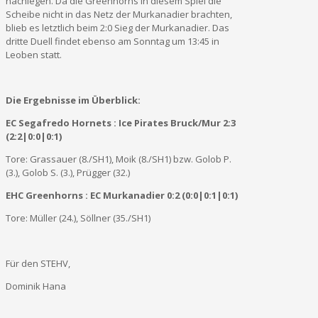
nachlegen. Da die Greenhorns in diesem Spiel die
Scheibe nicht in das Netz der Murkanadier brachten,
blieb es letztlich beim 2:0 Sieg der Murkanadier. Das
dritte Duell findet ebenso am Sonntag um 13:45 in
Leoben statt.
Die Ergebnisse im Überblick:
EC Segafredo Hornets : Ice Pirates Bruck/Mur 2:3
(2:2|0:0|0:1)
Tore: Grassauer (8./SH1), Moik (8./SH1) bzw. Golob P.
(3.), Golob S. (3.), Prügger (32.)
EHC Greenhorns : EC Murkanadier 0:2 (0:0|0:1|0:1)
Tore: Müller (24.), Söllner (35./SH1)
Für den STEHV,
Dominik Hana