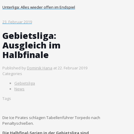
Unterliga: Alles wieder offen im Endspiel
23. Februar 2019
Gebietsliga:
Ausgleich im
Halbfinale
Published by
Dominik Hana
at
22. Februar 2019
Categories
Gebietsliga
News
Tags
Die Ice Pirates schlagen Tabellenführer Torpedo nach
Penaltyschießen.
Die Halbfinal-Serien in der Gebietsliga sind