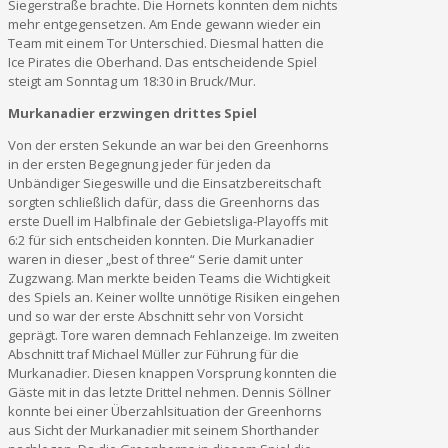
Siegerstraße brachte. Die Hornets konnten dem nichts
mehr entgegensetzen. Am Ende gewann wieder ein
Team mit einem Tor Unterschied. Diesmal hatten die
Ice Pirates die Oberhand. Das entscheidende Spiel
steigt am Sonntag um 18:30 in Bruck/Mur.
Murkanadier erzwingen drittes Spiel
Von der ersten Sekunde an war bei den Greenhorns
in der ersten Begegnung jeder für jeden da
Unbändiger Siegeswille und die Einsatzbereitschaft
sorgten schließlich dafür, dass die Greenhorns das
erste Duell im Halbfinale der Gebietsliga-Playoffs mit
6:2 für sich entscheiden konnten. Die Murkanadier
waren in dieser „best of three“ Serie damit unter
Zugzwang. Man merkte beiden Teams die Wichtigkeit
des Spiels an. Keiner wollte unnötige Risiken eingehen
und so war der erste Abschnitt sehr von Vorsicht
geprägt. Tore waren demnach Fehlanzeige. Im zweiten
Abschnitt traf Michael Müller zur Führung für die
Murkanadier. Diesen knappen Vorsprung konnten die
Gäste mit in das letzte Drittel nehmen. Dennis Söllner
konnte bei einer Überzahlsituation der Greenhorns
aus Sicht der Murkanadier mit seinem Shorthander