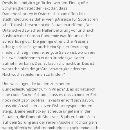
Devils bestmöglich gefördert werden. Eine große
Schwierigkeit stellt der Fakt dar, dass
Dameneishockey in Österreich kaum öffentlich
stattfindet und es daher wenig Anreize für Sponsoren
gibt. Takashi beschreibt die Situation treffend: „Der
Unterschied zwischen Hallenbefüllung vor und nach
Ausbruch der Corona-Pandemie war für uns nicht
sonderlich groß.“ Die geringe öffentliche Präsenz
schlägt sich in Folge auch beim Spieler-Recruiting
nieder: Ich sag immer, eine gute Saison ist, wo ich ein
bis zwei Spielerinnen in den Bundesliga-Kader
aufnehmen kann. Das ist fast nicht machbar. Das ist
wahrscheinlich die größte Schwierigkeit derzeit:
Nachwuchsspielerinnen zu finden.“
Und was sagen die beiden zum neuen
Bundesleistungszentrum in Villach? „Das ist natürlich
eine coole Sache. Schade, dass es das zu meiner Zeit
noch nicht gab“, so Nina. Takashi erhofft sich davon,
dass die Anzahl der aktiven Eishockeyspielerinnen
steigt: „Dameneishockey ist heute ungefähr in der
Situation, die Damenfußball vor 15 Jahren hatte. Also
auf dem Sprung aus der reinen Nische in Richtung ein
wenig öffentliche Wahrnehmbarkeit zu bekommen. Ich