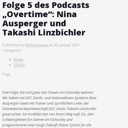
Folge 5 des Podcasts
„Overtime“: Nina
Ausperger und
Takashi Linzbichler
Published by
FH Joanneum
at
30. Januar 2021
Categories
News
STEHV
Tags
Eine Folge, die sich ganz den Frauen im Eishockey widmet:
Wir haben mit DEC Devils- und Nationalteam-Spielerin Nina
Ausperger sowie mit Trainer und sportlichem Leiter der
Dameneishockeymannschaft DEC Devils Takashi Linzbichler
gesprochen. Sie erzählen hier von ihrem Weg aufs Eis, den
Schwierigkeiten für Damen im Eishockey und
prognostizieren eine rosige Zukunft dieses Sports für die