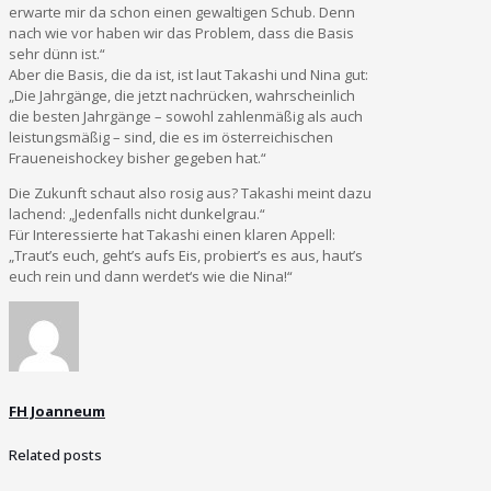
erwarte mir da schon einen gewaltigen Schub. Denn
nach wie vor haben wir das Problem, dass die Basis
sehr dünn ist.“
Aber die Basis, die da ist, ist laut Takashi und Nina gut:
„Die Jahrgänge, die jetzt nachrücken, wahrscheinlich
die besten Jahrgänge – sowohl zahlenmäßig als auch
leistungsmäßig – sind, die es im österreichischen
Fraueneishockey bisher gegeben hat.“
Die Zukunft schaut also rosig aus? Takashi meint dazu
lachend: „Jedenfalls nicht dunkelgrau.“
Für Interessierte hat Takashi einen klaren Appell:
„Traut’s euch, geht’s aufs Eis, probiert’s es aus, haut’s
euch rein und dann werdet‘s wie die Nina!“
FH Joanneum
Related posts