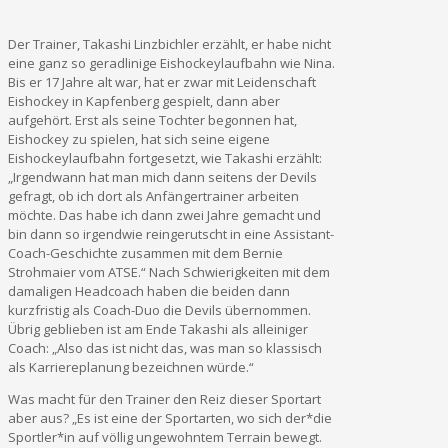
Der Trainer, Takashi Linzbichler erzählt, er habe nicht
eine ganz so geradlinige Eishockeylaufbahn wie Nina.
Bis er 17 Jahre alt war, hat er zwar mit Leidenschaft
Eishockey in Kapfenberg gespielt, dann aber
aufgehört. Erst als seine Tochter begonnen hat,
Eishockey zu spielen, hat sich seine eigene
Eishockeylaufbahn fortgesetzt, wie Takashi erzählt:
„Irgendwann hat man mich dann seitens der Devils
gefragt, ob ich dort als Anfängertrainer arbeiten
möchte. Das habe ich dann zwei Jahre gemacht und
bin dann so irgendwie reingerutscht in eine Assistant-
Coach-Geschichte zusammen mit dem Bernie
Strohmaier vom ATSE.“ Nach Schwierigkeiten mit dem
damaligen Headcoach haben die beiden dann
kurzfristig als Coach-Duo die Devils übernommen.
Übrig geblieben ist am Ende Takashi als alleiniger
Coach: „Also das ist nicht das, was man so klassisch
als Karriereplanung bezeichnen würde.“
Was macht für den Trainer den Reiz dieser Sportart
aber aus? „Es ist eine der Sportarten, wo sich der*die
Sportler*in auf völlig ungewohntem Terrain bewegt.