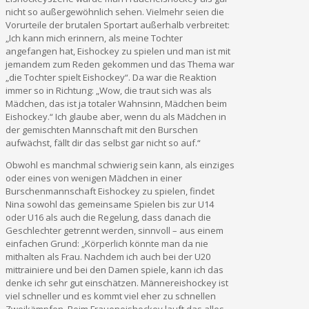
nicht so außergewöhnlich sehen. Vielmehr seien die
Vorurteile der brutalen Sportart außerhalb verbreitet:
„Ich kann mich erinnern, als meine Tochter
angefangen hat, Eishockey zu spielen und man ist mit
jemandem zum Reden gekommen und das Thema war
„die Tochter spielt Eishockey“. Da war die Reaktion
immer so in Richtung: „Wow, die traut sich was als
Mädchen, das ist ja totaler Wahnsinn, Mädchen beim
Eishockey.“ Ich glaube aber, wenn du als Mädchen in
der gemischten Mannschaft mit den Burschen
aufwächst, fällt dir das selbst gar nicht so auf.“
Obwohl es manchmal schwierig sein kann, als einziges
oder eines von wenigen Mädchen in einer
Burschenmannschaft Eishockey zu spielen, findet
Nina sowohl das gemeinsame Spielen bis zur U14
oder U16 als auch die Regelung, dass danach die
Geschlechter getrennt werden, sinnvoll – aus einem
einfachen Grund: „Körperlich könnte man da nie
mithalten als Frau. Nachdem ich auch bei der U20
mittrainiere und bei den Damen spiele, kann ich das
denke ich sehr gut einschätzen. Männereishockey ist
viel schneller und es kommt viel eher zu schnellen
Zweikämpfen. Beim Fraueneishockey lauft das alles