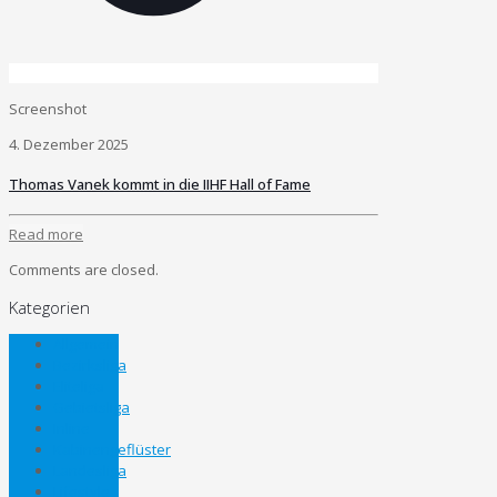
Screenshot
4. Dezember 2025
Thomas Vanek kommt in die IIHF Hall of Fame
Read more
Comments are closed.
Kategorien
Allgemein
Bezirksliga
Eliteliga
Gebietsliga
Inline
Kabinengeflüster
Landesliga
Lifestyle