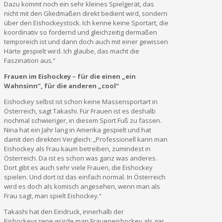
Dazu kommt noch ein sehr kleines Spielgerät, das
nicht mit den Gliedmaßen direkt bedient wird, sondern
über den Eishockeystock. Ich kenne keine Sportart, die
koordinativ so fordernd und gleichzeitig dermaßen
temporeich ist und dann doch auch mit einer gewissen
Härte gespielt wird. Ich glaube, das macht die
Faszination aus.“
Frauen im Eishockey – für die einen „ein
Wahnsinn“, für die anderen „cool“
Eishockey selbst ist schon keine Massensportart in
Österreich, sagt Takashi. Für Frauen ist es deshalb
nochmal schwieriger, in diesem Sport Fuß zu fassen.
Nina hat ein Jahr lang in Amerika gespielt und hat
damit den direkten Vergleich: „Professionell kann man
Eishockey als Frau kaum betreiben, zumindest in
Österreich. Da ist es schon was ganz was anderes.
Dort gibt es auch sehr viele Frauen, die Eishockey
spielen. Und dort ist das einfach normal. In Österreich
wird es doch als komisch angesehen, wenn man als
Frau sagt, man spielt Eishockey.“
Takashi hat den Eindruck, innerhalb der
Eishockeyszene würde man Fraueneishockey als gar