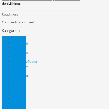
den LE Kings
Read more
Comments are closed.
Kategorien
Allgemein
Bezirksliga
Eliteliga
Gebietsliga
Inline
Kabinengeflüster
Landesliga
Lifestyle
Nachwuchs
News
Panthers
Cup
Sport
STEHV
Steirer
Cup