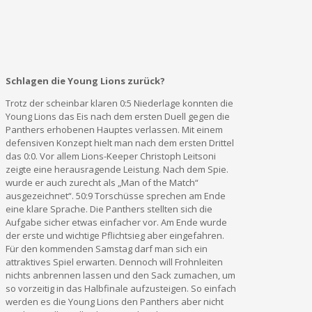
Schlagen die Young Lions zurück?
Trotz der scheinbar klaren 0:5 Niederlage konnten die
Young Lions das Eis nach dem ersten Duell gegen die
Panthers erhobenen Hauptes verlassen. Mit einem
defensiven Konzept hielt man nach dem ersten Drittel
das 0:0. Vor allem Lions-Keeper Christoph Leitsoni
zeigte eine herausragende Leistung. Nach dem Spie.
wurde er auch zurecht als „Man of the Match“
ausgezeichnet“. 50:9 Torschüsse sprechen am Ende
eine klare Sprache. Die Panthers stellten sich die
Aufgabe sicher etwas einfacher vor. Am Ende wurde
der erste und wichtige Pflichtsieg aber eingefahren.
Für den kommenden Samstag darf man sich ein
attraktives Spiel erwarten. Dennoch will Frohnleiten
nichts anbrennen lassen und den Sack zumachen, um
so vorzeitig in das Halbfinale aufzusteigen. So einfach
werden es die Young Lions den Panthers aber nicht