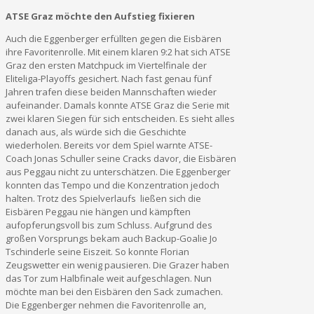
ATSE Graz möchte den Aufstieg fixieren
Auch die Eggenberger erfüllten gegen die Eisbären
ihre Favoritenrolle. Mit einem klaren 9:2 hat sich ATSE
Graz den ersten Matchpuck im Viertelfinale der
Eliteliga-Playoffs gesichert. Nach fast genau fünf
Jahren trafen diese beiden Mannschaften wieder
aufeinander. Damals konnte ATSE Graz die Serie mit
zwei klaren Siegen für sich entscheiden. Es sieht alles
danach aus, als würde sich die Geschichte
wiederholen. Bereits vor dem Spiel warnte ATSE-
Coach Jonas Schuller seine Cracks davor, die Eisbären
aus Peggau nicht zu unterschätzen. Die Eggenberger
konnten das Tempo und die Konzentration jedoch
halten. Trotz des Spielverlaufs ließen sich die
Eisbären Peggau nie hängen und kämpften
aufopferungsvoll bis zum Schluss. Aufgrund des
großen Vorsprungs bekam auch Backup-Goalie Jo
Tschinderle seine Eiszeit. So konnte Florian
Zeugswetter ein wenig pausieren. Die Grazer haben
das Tor zum Halbfinale weit aufgeschlagen. Nun
möchte man bei den Eisbären den Sack zumachen.
Die Eggenberger nehmen die Favoritenrolle an,