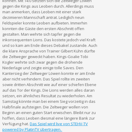
können. Mit 14:0 setzten sich die Zeltweger Löwen
gegen die Kings aus Leoben durch. Allerdings muss
man anmerken, dass Leoben mit einer stark
dezimieren Mannschaft antrat. Lediglich neun
Feldspieler konnte Leoben aufbieten. Immerhin
konnten die Gäste den ersten Abschnitt offen
gestalten. Man wehrte sich tapfer gegen die
inkonsequenten Lions. Das kostete jedoch viel Kraft
und so kam am Ende dieses Debakel zustande. Auch
die klare Ansprache von Trainer Gilbert Kühn dürfte
die Zeltweger geweckt haben. Kings-Goalie Tobi
Kogler wehrte sich zwar gegen die drohende
Niederlage und zeigte einige tolle Saves. Den
Kantersieg der Zeltweger Löwen konnte er am Ende
aber nicht verhindern. Das Spiel rollte im zweiten
sowie dritten Abschnitt wie auf einer schiefen Ebene
auf das Tor der Kings. Die Lions werden alles daran
setzen, ein ähnliches Resultat zu wiederholen. Am
Samstag könnte man bei einem Sieg vorzeitig in das
Halbfinale aufsteigen. Die Zeltweger wollen von
Beginn an einen guten Start erwischen. Bleibt nur zu
hoffen, dass Leoben diesmal eine längere Bank zur
Verfügung hat.
Das Spiel wird live von STEHV-TV
powered by PlatinTV übertragen.