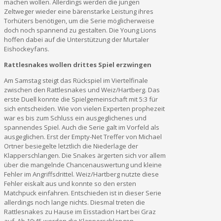
machen wollen. Allerdings werden die jungen
Zeltweger wieder eine bärenstarke Leistung ihres
Torhüters benötigen, um die Serie möglicherweise
doch noch spannend zu gestalten. Die Young Lions
hoffen dabei auf die Unterstützung der Murtaler
Eishockeyfans.
Rattlesnakes wollen drittes Spiel erzwingen
Am Samstag steigt das Rückspiel im Viertelfinale
zwischen den Rattlesnakes und Weiz/Hartberg. Das
erste Duell konnte die Spielgemeinschaft mit 5:3 für
sich entscheiden. Wie von vielen Experten prophezeit
war es bis zum Schluss ein ausgeglichenes und
spannendes Spiel. Auch die Serie galt im Vorfeld als
ausgeglichen. Erst der Empty-Net Treffer von Michael
Ortner besiegelte letztlich die Niederlage der
Klapperschlangen. Die Snakes ärgerten sich vor allem
über die mangelnde Chancenauswertung und kleine
Fehler im Angriffsdrittel. Weiz/Hartberg nutzte diese
Fehler eiskalt aus und konnte so den ersten
Matchpuck einfahren. Entschieden ist in dieser Serie
allerdings noch lange nichts. Diesmal treten die
Rattlesnakes zu Hause im Eisstadion Hart bei Graz
auf. Ab 19:45 werden die Klapperschlangen