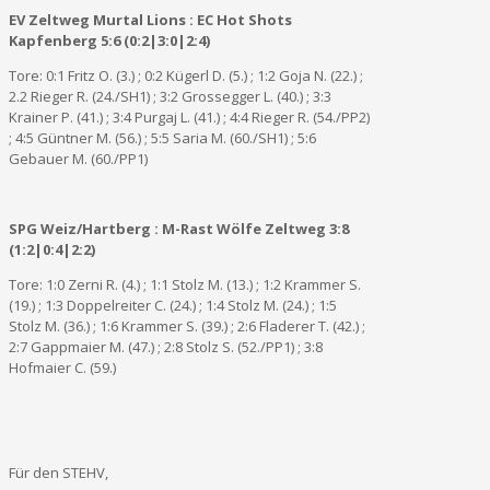
EV Zeltweg Murtal Lions : EC Hot Shots
Kapfenberg 5:6 (0:2|3:0|2:4)
Tore: 0:1 Fritz O. (3.) ; 0:2 Kügerl D. (5.) ; 1:2 Goja N. (22.) ;
2.2 Rieger R. (24./SH1) ; 3:2 Grossegger L. (40.) ; 3:3
Krainer P. (41.) ; 3:4 Purgaj L. (41.) ; 4:4 Rieger R. (54./PP2)
; 4:5 Güntner M. (56.) ; 5:5 Saria M. (60./SH1) ; 5:6
Gebauer M. (60./PP1)
SPG Weiz/Hartberg : M-Rast Wölfe Zeltweg 3:8
(1:2|0:4|2:2)
Tore: 1:0 Zerni R. (4.) ; 1:1 Stolz M. (13.) ; 1:2 Krammer S.
(19.) ; 1:3 Doppelreiter C. (24.) ; 1:4 Stolz M. (24.) ; 1:5
Stolz M. (36.) ; 1:6 Krammer S. (39.) ; 2:6 Fladerer T. (42.) ;
2:7 Gappmaier M. (47.) ; 2:8 Stolz S. (52./PP1) ; 3:8
Hofmaier C. (59.)
Für den STEHV,