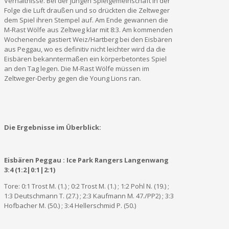
Verhältnisse. Bei der jungen Spielgemeinschaft in der
Folge die Luft draußen und so drückten die Zeltweger
dem Spiel ihren Stempel auf. Am Ende gewannen die
M-Rast Wölfe aus Zeltweg klar mit 8:3. Am kommenden
Wochenende gastiert Weiz/Hartberg bei den Eisbären
aus Peggau, wo es definitiv nicht leichter wird da die
Eisbären bekanntermaßen ein körperbetontes Spiel
an den Tag legen. Die M-Rast Wölfe müssen im
Zeltweger-Derby gegen die Young Lions ran.
Die Ergebnisse im Überblick:
Eisbären Peggau : Ice Park Rangers Langenwang
3:4 (1:2|0:1|2:1)
Tore: 0:1 Trost M. (1.) ; 0:2 Trost M. (1.) ; 1:2 Pohl N. (19.) ;
1:3 Deutschmann T. (27.) ; 2:3 Kaufmann M. 47./PP2) ; 3:3
Hofbacher M. (50.) ; 3:4 Hellerschmid P. (50.)