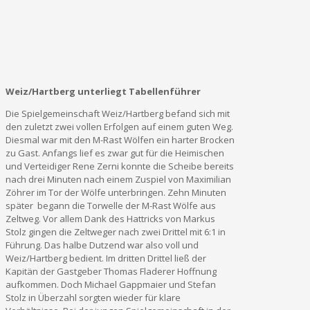
Weiz/Hartberg unterliegt Tabellenführer
Die Spielgemeinschaft Weiz/Hartberg befand sich mit
den zuletzt zwei vollen Erfolgen auf einem guten Weg.
Diesmal war mit den M-Rast Wölfen ein harter Brocken
zu Gast. Anfangs lief es zwar gut für die Heimischen
und Verteidiger Rene Zerni konnte die Scheibe bereits
nach drei Minuten nach einem Zuspiel von Maximilian
Zöhrer im Tor der Wölfe unterbringen. Zehn Minuten
später begann die Torwelle der M-Rast Wölfe aus
Zeltweg. Vor allem Dank des Hattricks von Markus
Stolz gingen die Zeltweger nach zwei Drittel mit 6:1 in
Führung. Das halbe Dutzend war also voll und
Weiz/Hartberg bedient. Im dritten Drittel ließ der
Kapitän der Gastgeber Thomas Fladerer Hoffnung
aufkommen. Doch Michael Gappmaier und Stefan
Stolz in Überzahl sorgten wieder für klare