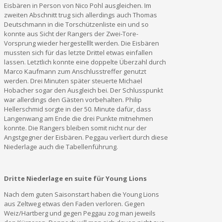
Eisbären in Person von Nico Pohl ausgleichen. Im
zweiten Abschnitt trug sich allerdings auch Thomas
Deutschmann in die Torschützenliste ein und so
konnte aus Sicht der Rangers der Zwei-Tore-
Vorsprung wieder hergestelllt werden. Die Eisbären
mussten sich für das letzte Drittel etwas einfallen
lassen. Letztlich konnte eine doppelte Überzahl durch
Marco Kaufmann zum Anschlusstreffer genutzt
werden. Drei Minuten später steuerte Michael
Hobacher sogar den Ausgleich bei. Der Schlusspunkt
war allerdings den Gästen vorbehalten. Philip
Hellerschmid sorgte in der 50. Minute dafür, dass
Langenwang am Ende die drei Punkte mitnehmen
konnte. Die Rangers bleiben somit nicht nur der
Angstgegner der Eisbären. Peggau verliert durch diese
Niederlage auch die Tabellenführung.
Dritte Niederlage en suite für Young Lions
Nach dem guten Saisonstart haben die Young Lions
aus Zeltweg etwas den Faden verloren. Gegen
Weiz/Hartberg und gegen Peggau zog man jeweils