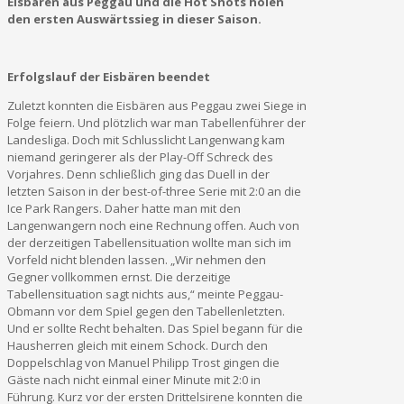
Eisbären aus Peggau und die Hot Shots holen
den ersten Auswärtssieg in dieser Saison.
Erfolgslauf der Eisbären beendet
Zuletzt konnten die Eisbären aus Peggau zwei Siege in
Folge feiern. Und plötzlich war man Tabellenführer der
Landesliga. Doch mit Schlusslicht Langenwang kam
niemand geringerer als der Play-Off Schreck des
Vorjahres. Denn schließlich ging das Duell in der
letzten Saison in der best-of-three Serie mit 2:0 an die
Ice Park Rangers. Daher hatte man mit den
Langenwangern noch eine Rechnung offen. Auch von
der derzeitigen Tabellensituation wollte man sich im
Vorfeld nicht blenden lassen. „Wir nehmen den
Gegner vollkommen ernst. Die derzeitige
Tabellensituation sagt nichts aus,“ meinte Peggau-
Obmann vor dem Spiel gegen den Tabellenletzten.
Und er sollte Recht behalten. Das Spiel begann für die
Hausherren gleich mit einem Schock. Durch den
Doppelschlag von Manuel Philipp Trost gingen die
Gäste nach nicht einmal einer Minute mit 2:0 in
Führung. Kurz vor der ersten Drittelsirene konnten die