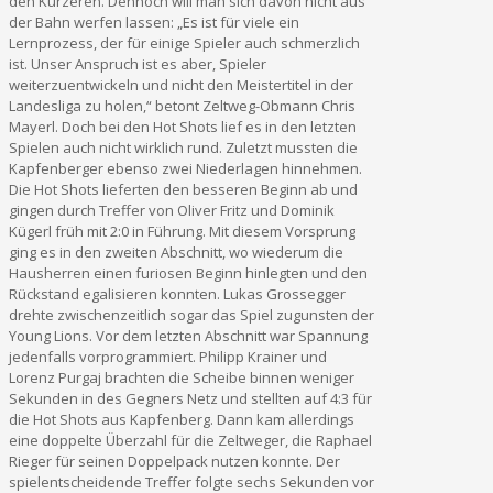
den Kürzeren. Dennoch will man sich davon nicht aus
der Bahn werfen lassen: „Es ist für viele ein
Lernprozess, der für einige Spieler auch schmerzlich
ist. Unser Anspruch ist es aber, Spieler
weiterzuentwickeln und nicht den Meistertitel in der
Landesliga zu holen,“ betont Zeltweg-Obmann Chris
Mayerl. Doch bei den Hot Shots lief es in den letzten
Spielen auch nicht wirklich rund. Zuletzt mussten die
Kapfenberger ebenso zwei Niederlagen hinnehmen.
Die Hot Shots lieferten den besseren Beginn ab und
gingen durch Treffer von Oliver Fritz und Dominik
Kügerl früh mit 2:0 in Führung. Mit diesem Vorsprung
ging es in den zweiten Abschnitt, wo wiederum die
Hausherren einen furiosen Beginn hinlegten und den
Rückstand egalisieren konnten. Lukas Grossegger
drehte zwischenzeitlich sogar das Spiel zugunsten der
Young Lions. Vor dem letzten Abschnitt war Spannung
jedenfalls vorprogrammiert. Philipp Krainer und
Lorenz Purgaj brachten die Scheibe binnen weniger
Sekunden in des Gegners Netz und stellten auf 4:3 für
die Hot Shots aus Kapfenberg. Dann kam allerdings
eine doppelte Überzahl für die Zeltweger, die Raphael
Rieger für seinen Doppelpack nutzen konnte. Der
spielentscheidende Treffer folgte sechs Sekunden vor