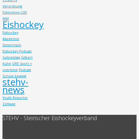
Verordnung
Edmonton U20
WM
Eishockey
Eishockey
Akademie
Steiermark
Eishockey Podcast
Gebietsliga
Gilbert
Kühn
ORF Sport +
overtime
Podcast
Schule bewegt
stehv-
news
Youth Reporter
Zeltweg
STEHV - Steirischer Eishockeyverband