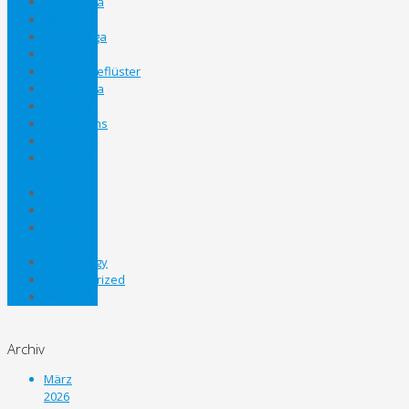
Bezirksliga
Eliteliga
Gebietsliga
Inline
Kabinengeflüster
Landesliga
Lifestyle
Nachwuchs
News
Panthers
Cup
Sport
STEHV
Steirer
Cup
Technology
Uncategorized
Unterliga
Archiv
März
2026