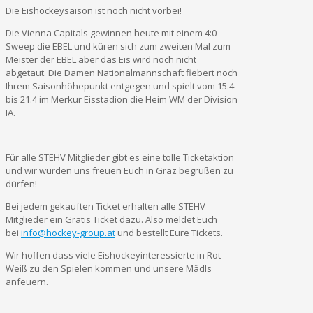
Die Eishockeysaison ist noch nicht vorbei!
Die Vienna Capitals gewinnen heute mit einem 4:0
Sweep die EBEL und küren sich zum zweiten Mal zum
Meister der EBEL aber das Eis wird noch nicht
abgetaut. Die Damen Nationalmannschaft fiebert noch
Ihrem Saisonhöhepunkt entgegen und spielt vom 15.4
bis 21.4 im Merkur Eisstadion die Heim WM der Division
IA.
Für alle STEHV Mitglieder gibt es eine tolle Ticketaktion
und wir würden uns freuen Euch in Graz begrüßen zu
dürfen!
Bei jedem gekauften Ticket erhalten alle STEHV
Mitglieder ein Gratis Ticket dazu. Also meldet Euch
bei
info@hockey-group.at
und bestellt Eure Tickets.
Wir hoffen dass viele Eishockeyinteressierte in Rot-
Weiß zu den Spielen kommen und unsere Mädls
anfeuern.