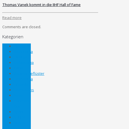
Thomas Vanek kommt in die IIHF Hall of Fame
Read more
Comments are closed.
Kategorien
Allgemein
Bezirksliga
Eliteliga
Gebietsliga
Inline
Kabinengeflüster
Landesliga
Lifestyle
Nachwuchs
News
Panthers
Cup
Sport
STEHV
Steirer
Cup