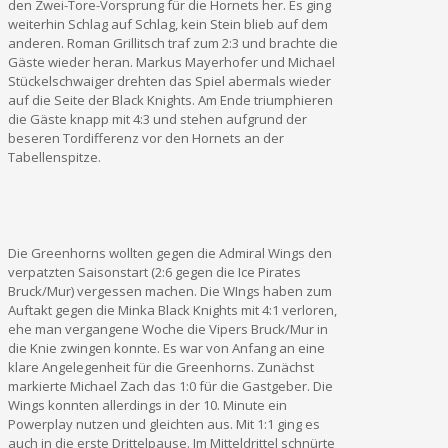
den Zwei-Tore-Vorsprung für die Hornets her. Es ging
weiterhin Schlag auf Schlag, kein Stein blieb auf dem
anderen. Roman Grillitsch traf zum 2:3 und brachte die
Gäste wieder heran. Markus Mayerhofer und Michael
Stückelschwaiger drehten das Spiel abermals wieder
auf die Seite der Black Knights. Am Ende triumphieren
die Gäste knapp mit 4:3 und stehen aufgrund der
beseren Tordifferenz vor den Hornets an der
Tabellenspitze.
Die Greenhorns wollten gegen die Admiral Wings den
verpatzten Saisonstart (2:6 gegen die Ice Pirates
Bruck/Mur) vergessen machen. Die WIngs haben zum
Auftakt gegen die Minka Black Knights mit 4:1 verloren,
ehe man vergangene Woche die Vipers Bruck/Mur in
die Knie zwingen konnte. Es war von Anfang an eine
klare Angelegenheit für die Greenhorns. Zunächst
markierte Michael Zach das 1:0 für die Gastgeber. Die
Wings konnten allerdings in der 10. Minute ein
Powerplay nutzen und gleichten aus. Mit 1:1 ging es
auch in die erste Drittelpause. Im Mitteldrittel schnürte