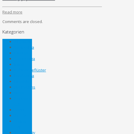
Read more
Comments are closed.
Kategorien
Allgemein
Bezirksliga
Eliteliga
Gebietsliga
Inline
Kabinengeflüster
Landesliga
Lifestyle
Nachwuchs
News
Panthers
Cup
Sport
STEHV
Steirer
Cup
Technology