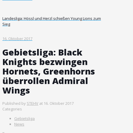
Landesliga: Hössl und Herzl schießen Young Lions zum
Sieg
16. Oktober 2017
Gebietsliga: Black
Knights bezwingen
Hornets, Greenhorns
überrollen Admiral
Wings
Published by
STEHV
at
16. Oktober 2017
Categories
Gebietsliga
News