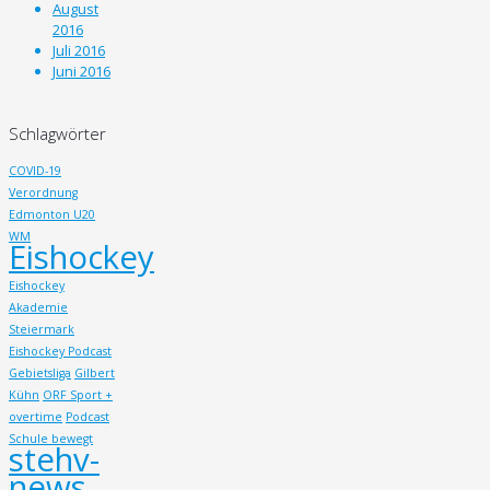
August
2016
Juli 2016
Juni 2016
Schlagwörter
COVID-19
Verordnung
Edmonton U20
WM
Eishockey
Eishockey
Akademie
Steiermark
Eishockey Podcast
Gebietsliga
Gilbert
Kühn
ORF Sport +
overtime
Podcast
Schule bewegt
stehv-
news