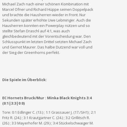
Michael Zach nach einer schönen Kombination mit
Marcel Ofner und Richard Hüppe seinen Doppelpack
und brachte die Hausherren wieder in Front. Nur
Sekunden später erhöhte Uwe Lebminger. Auch die
Hausherren konnten ein Powerplay nützen und so
stellte Stefan Draschl auf 4:1, was auch
gleichbedeutend mit der Vorentscheidung war. Den
Schlusspunkt im letzten Drittel setzten Michael Zach
und Gernot Maurer. Das halbe Dutzend war voll und
der Sieg der Greenhorns perfekt.
Die Spiele im Überblick:
EC Hornets Bruck/Mur : Minka Black Knights 3:4
(0:1|3:3|0:0)
Tore: 0:1 Edlinger C. (13.) ; 1:1 Grassauer J. (17./SH1) ; 2:1
Fritz R. (24.) ; 3:1 Krautgartner C. (24.) ; 3:2 Grillitsch R.
(26.) ; 3:3 Mayerhofer M. (29.) ; 3:4 Stückelschwaiger M.