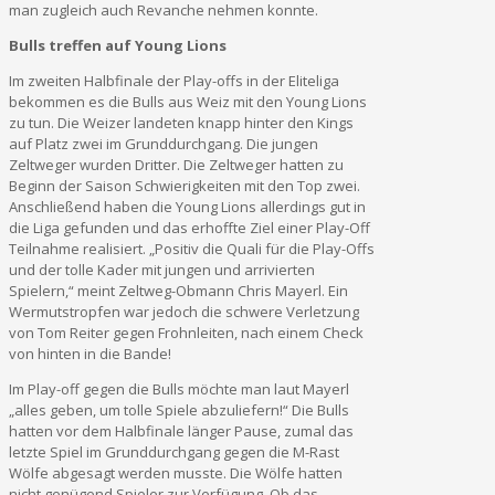
man zugleich auch Revanche nehmen konnte.
Bulls treffen auf Young Lions
Im zweiten Halbfinale der Play-offs in der Eliteliga
bekommen es die Bulls aus Weiz mit den Young Lions
zu tun. Die Weizer landeten knapp hinter den Kings
auf Platz zwei im Grunddurchgang. Die jungen
Zeltweger wurden Dritter. Die Zeltweger hatten zu
Beginn der Saison Schwierigkeiten mit den Top zwei.
Anschließend haben die Young Lions allerdings gut in
die Liga gefunden und das erhoffte Ziel einer Play-Off
Teilnahme realisiert. „Positiv die Quali für die Play-Offs
und der tolle Kader mit jungen und arrivierten
Spielern,“ meint Zeltweg-Obmann Chris Mayerl. Ein
Wermutstropfen war jedoch die schwere Verletzung
von Tom Reiter gegen Frohnleiten, nach einem Check
von hinten in die Bande!
Im Play-off gegen die Bulls möchte man laut Mayerl
„alles geben, um tolle Spiele abzuliefern!“ Die Bulls
hatten vor dem Halbfinale länger Pause, zumal das
letzte Spiel im Grunddurchgang gegen die M-Rast
Wölfe abgesagt werden musste. Die Wölfe hatten
nicht genügend Spieler zur Verfügung. Ob das