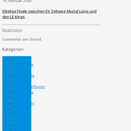
19. Februar 2026
Eliteliga Finale zwischen EV Zeltweg-Murtal Lions und
den LE Kings
Read more
Comments are closed.
Kategorien
Allgemein
Bezirksliga
Eliteliga
Gebietsliga
Inline
Kabinengeflüster
Landesliga
Lifestyle
Nachwuchs
News
Panthers
Cup
Sport
STEHV