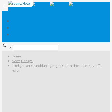
✕
Home
News
Eliteliga
Eliteliga: Der Grunddurchgang ist Geschichte – die Play-offs
rufen