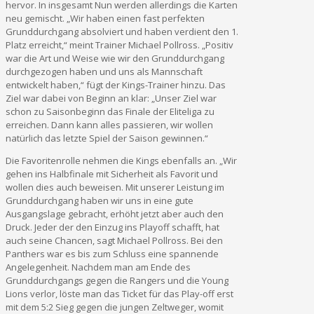
hervor. In insgesamt Nun werden allerdings die Karten
neu gemischt. „Wir haben einen fast perfekten
Grunddurchgang absolviert und haben verdient den 1.
Platz erreicht,“ meint Trainer Michael Pollross. „Positiv
war die Art und Weise wie wir den Grunddurchgang
durchgezogen haben und uns als Mannschaft
entwickelt haben,“ fügt der Kings-Trainer hinzu. Das
Ziel war dabei von Beginn an klar: „Unser Ziel war
schon zu Saisonbeginn das Finale der Eliteliga zu
erreichen. Dann kann alles passieren, wir wollen
natürlich das letzte Spiel der Saison gewinnen.“
Die Favoritenrolle nehmen die Kings ebenfalls an. „Wir
gehen ins Halbfinale mit Sicherheit als Favorit und
wollen dies auch beweisen. Mit unserer Leistung im
Grunddurchgang haben wir uns in eine gute
Ausgangslage gebracht, erhöht jetzt aber auch den
Druck. Jeder der den Einzug ins Playoff schafft, hat
auch seine Chancen, sagt Michael Pollross. Bei den
Panthers war es bis zum Schluss eine spannende
Angelegenheit. Nachdem man am Ende des
Grunddurchgangs gegen die Rangers und die Young
Lions verlor, löste man das Ticket für das Play-off erst
mit dem 5:2 Sieg gegen die jungen Zeltweger, womit