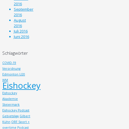
2016
September
2016
August
2016
Juli 2016
Juni 2016
Schlagwörter
COVID-19
Verordnung
Edmonton U20
WM
Eishockey
Eishockey
Akademie
Steiermark
Eishockey Podcast
Gebietsliga
Gilbert
Kühn
ORF Sport +
overtime
Podcast