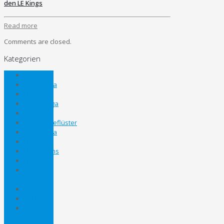
den LE Kings
Read more
Comments are closed.
Kategorien
Allgemein
Bezirksliga
Eliteliga
Gebietsliga
Inline
Kabinengeflüster
Landesliga
Lifestyle
Nachwuchs
News
Panthers
Cup
Sport
STEHV
Steirer
Cup