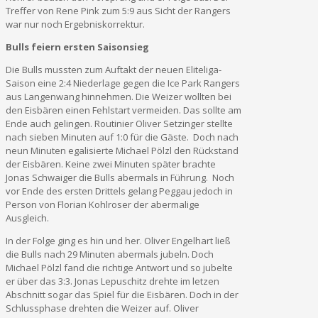
Treffer von Rene Pink zum 5:9 aus Sicht der Rangers
war nur noch Ergebniskorrektur.
Bulls feiern ersten Saisonsieg
Die Bulls mussten zum Auftakt der neuen Eliteliga-
Saison eine 2:4 Niederlage gegen die Ice Park Rangers
aus Langenwang hinnehmen. Die Weizer wollten bei
den Eisbären einen Fehlstart vermeiden. Das sollte am
Ende auch gelingen. Routinier Oliver Setzinger stellte
nach sieben Minuten auf 1:0 für die Gäste. Doch nach
neun Minuten egalisierte Michael Pölzl den Rückstand
der Eisbären. Keine zwei Minuten später brachte
Jonas Schwaiger die Bulls abermals in Führung. Noch
vor Ende des ersten Drittels gelang Peggau jedoch in
Person von Florian Kohlroser der abermalige
Ausgleich.
In der Folge ging es hin und her. Oliver Engelhart ließ
die Bulls nach 29 Minuten abermals jubeln. Doch
Michael Pölzl fand die richtige Antwort und so jubelte
er über das 3:3. Jonas Lepuschitz drehte im letzen
Abschnitt sogar das Spiel für die Eisbären. Doch in der
Schlussphase drehten die Weizer auf. Oliver