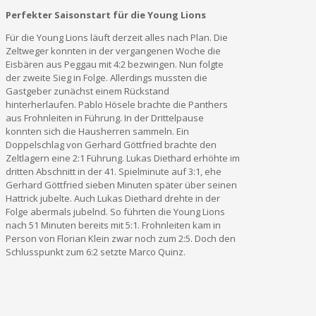
Perfekter Saisonstart für die Young Lions
Für die Young Lions läuft derzeit alles nach Plan. Die
Zeltweger konnten in der vergangenen Woche die
Eisbären aus Peggau mit 4:2 bezwingen. Nun folgte
der zweite Sieg in Folge. Allerdings mussten die
Gastgeber zunächst einem Rückstand
hinterherlaufen. Pablo Hösele brachte die Panthers
aus Frohnleiten in Führung. In der Drittelpause
konnten sich die Hausherren sammeln. Ein
Doppelschlag von Gerhard Göttfried brachte den
Zeltlagern eine 2:1 Führung. Lukas Diethard erhöhte im
dritten Abschnitt in der 41. Spielminute auf 3:1, ehe
Gerhard Göttfried sieben Minuten später über seinen
Hattrick jubelte. Auch Lukas Diethard drehte in der
Folge abermals jubelnd. So führten die Young Lions
nach 51 Minuten bereits mit 5:1. Frohnleiten kam in
Person von Florian Klein zwar noch zum 2:5. Doch den
Schlusspunkt zum 6:2 setzte Marco Quinz.