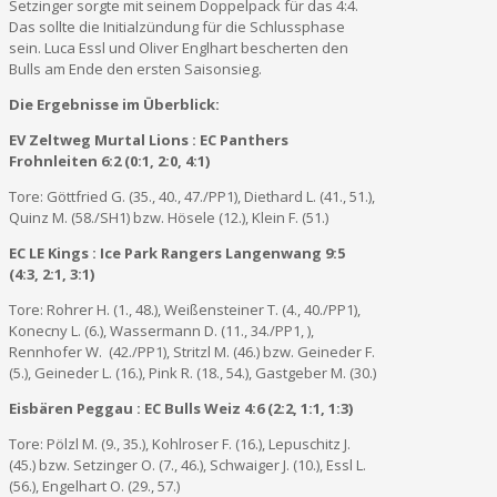
Setzinger sorgte mit seinem Doppelpack für das 4:4.
Das sollte die Initialzündung für die Schlussphase
sein. Luca Essl und Oliver Englhart bescherten den
Bulls am Ende den ersten Saisonsieg.
Die Ergebnisse im Überblick:
EV Zeltweg Murtal Lions : EC Panthers
Frohnleiten 6:2 (0:1, 2:0, 4:1)
Tore: Göttfried G. (35., 40., 47./PP1), Diethard L. (41., 51.),
Quinz M. (58./SH1) bzw. Hösele (12.), Klein F. (51.)
EC LE Kings : Ice Park Rangers Langenwang 9:5
(4:3, 2:1, 3:1)
Tore: Rohrer H. (1., 48.), Weißensteiner T. (4., 40./PP1),
Konecny L. (6.), Wassermann D. (11., 34./PP1, ),
Rennhofer W. (42./PP1), Stritzl M. (46.) bzw. Geineder F.
(5.), Geineder L. (16.), Pink R. (18., 54.), Gastgeber M. (30.)
Eisbären Peggau : EC Bulls Weiz 4:6 (2:2, 1:1, 1:3)
Tore: Pölzl M. (9., 35.), Kohlroser F. (16.), Lepuschitz J.
(45.) bzw. Setzinger O. (7., 46.), Schwaiger J. (10.), Essl L.
(56.), Engelhart O. (29., 57.)