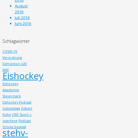
August
2016
Juli 2016
Juni 2016
Schlagwörter
COVID-19
Verordnung
Edmonton U20
WM
Eishockey
Eishockey
Akademie
Steiermark
Eishockey Podcast
Gebietsliga
Gilbert
Kühn
ORF Sport +
overtime
Podcast
Schule bewegt
stehv-