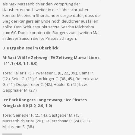
als Max Massenbichler den Vorsprung der
Hausherren noch weiter in die Höhe schrauben
konnte. Mit einem Shorthander sorgte dafür, dass der
Sieg der Rangers am Ende noch deutlicher ausfallen
sollte. Den Schlusspunkt setzte Sascha Milchrahm
zum 6:0. Damit konnten die Rangers zum zweiten Mal
in dieser Saison die Ice Pirates schlagen.
Die Ergebnisse im Überblick:
M-Rast Wölfe Zeltweg : EV Zeltweg Murtal Lions
II 11:1 (4:0, 1:1, 6:0)
Tore: Haller T. (5.), Tweraser C. (8., 22., 39.), Gams P.
(12.), Seidl G. (13.), Stockinger C. (38., 45.), Rosenkranz
G. (41.), Doppelreiter C. (42.), Hübler K. (45.) bzw.
Gappmaier M. (27.)
Ice Park Rangers Langenwang : Ice Pirates
Krieglach 6:0 (3:0, 2:0, 1:0)
Tore: Geineder F. (2., 14.), Gastgeber M. (15.),
Massenbichler M. (20.), Hellerschmid P. (24./SH1),
Milchrahm S. (38.)