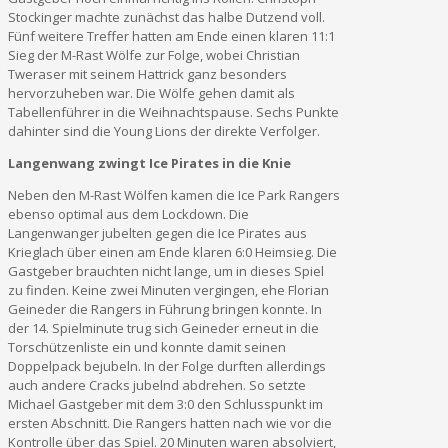
Stockinger machte zunächst das halbe Dutzend voll.
Fünf weitere Treffer hatten am Ende einen klaren 11:1
Sieg der M-Rast Wölfe zur Folge, wobei Christian
Tweraser mit seinem Hattrick ganz besonders
hervorzuheben war. Die Wölfe gehen damit als
Tabellenführer in die Weihnachtspause. Sechs Punkte
dahinter sind die Young Lions der direkte Verfolger.
Langenwang zwingt Ice Pirates in die Knie
Neben den M-Rast Wölfen kamen die Ice Park Rangers
ebenso optimal aus dem Lockdown. Die
Langenwanger jubelten gegen die Ice Pirates aus
Krieglach über einen am Ende klaren 6:0 Heimsieg. Die
Gastgeber brauchten nicht lange, um in dieses Spiel
zu finden. Keine zwei Minuten vergingen, ehe Florian
Geineder die Rangers in Führung bringen konnte. In
der 14. Spielminute trug sich Geineder erneut in die
Torschützenliste ein und konnte damit seinen
Doppelpack bejubeln. In der Folge durften allerdings
auch andere Cracks jubelnd abdrehen. So setzte
Michael Gastgeber mit dem 3:0 den Schlusspunkt im
ersten Abschnitt. Die Rangers hatten nach wie vor die
Kontrolle über das Spiel. 20 Minuten waren absolviert,