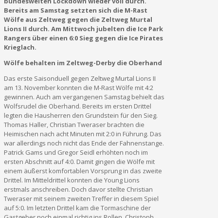
bundesweiten Lockdown wieder voll durch.
Bereits am Samstag setzten sich die M-Rast
Wölfe aus Zeltweg gegen die Zeltweg Murtal
Lions II durch. Am Mittwoch jubelten die Ice Park
Rangers über einen 6:0 Sieg gegen die Ice Pirates
Krieglach.
Wölfe behalten im Zeltweg-Derby die Oberhand
Das erste Saisonduell gegen Zeltweg Murtal Lions II
am 13. November konnten die M-Rast Wölfe mit 4:2
gewinnen. Auch am vergangenen Samstag behielt das
Wolfsrudel die Oberhand. Bereits im ersten Drittel
legten die Hausherren den Grundstein für den Sieg.
Thomas Haller, Christian Tweraser brachten die
Heimischen nach acht Minuten mit 2:0 in Führung. Das
war allerdings noch nicht das Ende der Fahnenstange.
Patrick Gams und Gregor Seidl erhöhten noch im
ersten Abschnitt auf 4:0. Damit gingen die Wölfe mit
einem äußerst komfortablen Vorsprung in das zweite
Drittel. Im Mitteldrittel konnten die Young Lions
erstmals anschreiben. Doch davor stellte Christian
Tweraser mit seinem zweiten Treffer in diesem Spiel
auf 5:0. Im letzten Drittel kam die Tormaschine der
Gastgeber noch einmal richtig ins Rollen. Christoph