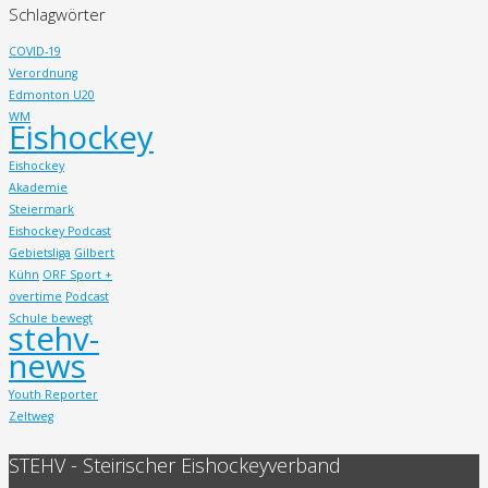
Schlagwörter
COVID-19
Verordnung
Edmonton U20
WM
Eishockey
Eishockey
Akademie
Steiermark
Eishockey Podcast
Gebietsliga
Gilbert
Kühn
ORF Sport +
overtime
Podcast
Schule bewegt
stehv-
news
Youth Reporter
Zeltweg
STEHV - Steirischer Eishockeyverband