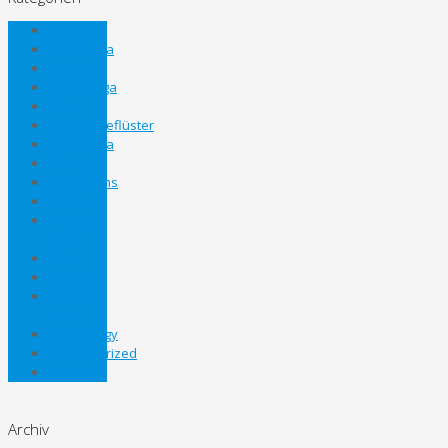
Allgemein
Bezirksliga
Eliteliga
Gebietsliga
Inline
Kabinengeflüster
Landesliga
Lifestyle
Nachwuchs
News
Panthers
Cup
Sport
STEHV
Steirer
Cup
Technology
Uncategorized
Unterliga
Archiv