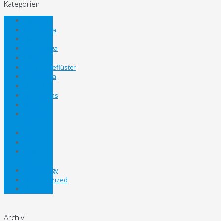
Kategorien
Allgemein
Bezirksliga
Eliteliga
Gebietsliga
Inline
Kabinengeflüster
Landesliga
Lifestyle
Nachwuchs
News
Panthers
Cup
Sport
STEHV
Steirer
Cup
Technology
Uncategorized
Unterliga
Archiv