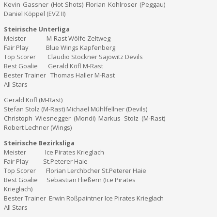
Kevin Gassner (Hot Shots) Florian Kohlroser (Peggau)
Daniel Köppel (EVZ II)
Steirische Unterliga
Meister M-Rast Wölfe Zeltweg
Fair Play Blue Wings Kapfenberg
Top Scorer Claudio Stockner Sajowitz Devils
Best Goalie Gerald Köfl M-Rast
Bester Trainer Thomas Haller M-Rast
All Stars
Gerald Köfl (M-Rast)
Stefan Stolz (M-Rast) Michael Mühlfellner (Devils)
Christoph Wiesnegger (Mondi) Markus Stolz (M-Rast)
Robert Lechner (Wings)
Steirische Bezirksliga
Meister Ice Pirates Krieglach
Fair Play St.Peterer Haie
Top Scorer Florian Lerchbcher St.Peterer Haie
Best Goalie Sebastian Fließern (Ice Pirates
Krieglach)
Bester Trainer Erwin Roßpaintner Ice Pirates Krieglach
All Stars