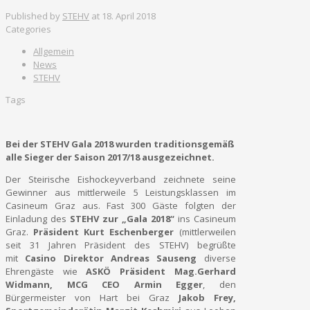
Published by
STEHV
at
18. April 2018
Categories
Allgemein
News
STEHV
Tags
Bei der STEHV Gala 2018 wurden traditionsgemäß
alle Sieger der Saison 2017/18 ausgezeichnet.
Der Steirische Eishockeyverband zeichnete seine
Gewinner aus mittlerweile 5 Leistungsklassen im
Casineum Graz aus. Fast 300 Gäste folgten der
Einladung des
STEHV zur „Gala 2018“
ins Casineum
Graz.
Präsident Kurt Eschenberger
(mittlerweilen
seit 31 Jahren Präsident des STEHV) begrüßte
mit
Casino Direktor Andreas Sauseng
diverse
Ehrengäste wie
ASKÖ Präsident Mag.Gerhard
Widmann, MCG CEO Armin Egger
, den
Bürgermeister von Hart bei Graz
Jakob Frey,