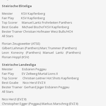
Steirische Eliteliga
Meister KSV Kapfenberg
Fair Play KSV Kapfenberg
Top Scorer Manuel Laritz Frohnleiten Panthers
Best Goalie Michael Bischof KSV Kapfenberg
Bester Trainer Christian Hofmaier Weiz Bulls/HCH
All Stars
Florian Zeugswetter (ATSE)
Gilbert Lehman (Panthers) Marc Trummer (Panthers)
Leon Konecny (Panthers) Manuel Laritz (Panthers)
Florian Hoppl (KSV)
Steirische Landesliga
Meister Eisbären Peggau
Fair Play EV Zeltweg Murtal Lions II
Top Scorer Christian Leitner Hot Shots Kapfenberg
Best Goalie Nico Herzl EVZ II
Bester Trainer Gerhard Jäger Eisbären Peggau
All Stars
Nico Herzl (EVZ II)
Christopher Egger (Peggau) Markus Marschnig (EVZ II)