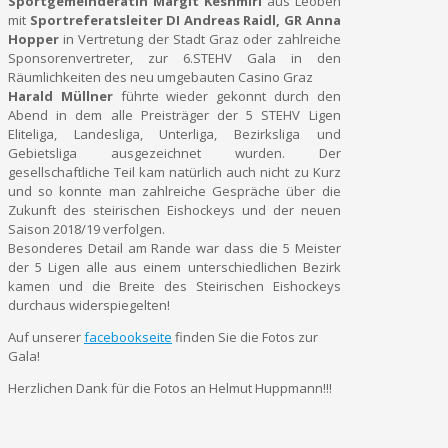
Sportgemeinderätin Margit Keshmiri
aus Leoben
mit
Sportreferatsleiter DI Andreas Raidl, GR Anna
Hopper
in Vertretung der Stadt Graz oder zahlreiche
Sponsorenvertreter, zur 6.STEHV Gala in den
Räumlichkeiten des neu umgebauten Casino Graz
Harald Müllner
führte wieder gekonnt durch den
Abend in dem alle Preisträger der 5 STEHV Ligen
Eliteliga, Landesliga, Unterliga, Bezirksliga und
Gebietsliga ausgezeichnet wurden. Der
gesellschaftliche Teil kam natürlich auch nicht zu Kurz
und so konnte man zahlreiche Gespräche über die
Zukunft des steirischen Eishockeys und der neuen
Saison 2018/19 verfolgen.
Besonderes Detail am Rande war dass die 5 Meister
der 5 Ligen alle aus einem unterschiedlichen Bezirk
kamen und die Breite des Steirischen Eishockeys
durchaus widerspiegelten!
Auf unserer
facebookseite
finden Sie die Fotos zur
Gala!
Herzlichen Dank für die Fotos an Helmut Huppmann!!!