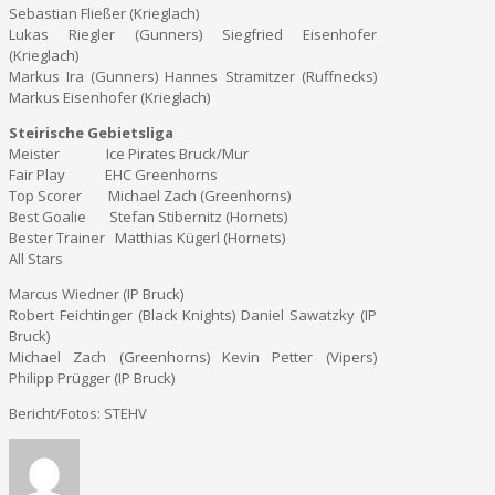
Sebastian Fließer (Krieglach)
Lukas Riegler (Gunners) Siegfried Eisenhofer
(Krieglach)
Markus Ira (Gunners) Hannes Stramitzer (Ruffnecks)
Markus Eisenhofer (Krieglach)
Steirische Gebietsliga
Meister Ice Pirates Bruck/Mur
Fair Play EHC Greenhorns
Top Scorer Michael Zach (Greenhorns)
Best Goalie Stefan Stibernitz (Hornets)
Bester Trainer Matthias Kügerl (Hornets)
All Stars
Marcus Wiedner (IP Bruck)
Robert Feichtinger (Black Knights) Daniel Sawatzky (IP
Bruck)
Michael Zach (Greenhorns) Kevin Petter (Vipers)
Philipp Prügger (IP Bruck)
Bericht/Fotos: STEHV