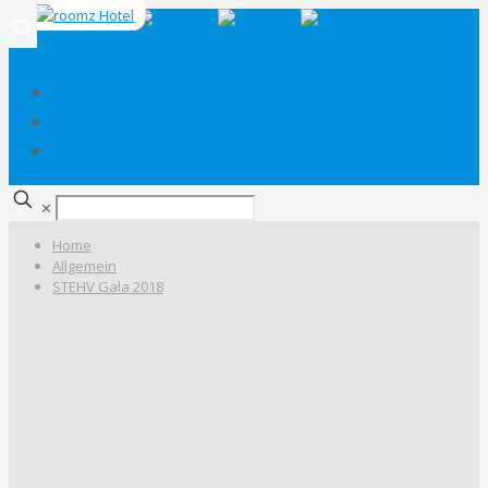
✕
Home
Allgemein
STEHV Gala 2018