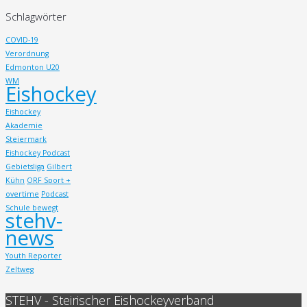
Schlagwörter
COVID-19
Verordnung
Edmonton U20
WM
Eishockey
Eishockey
Akademie
Steiermark
Eishockey Podcast
Gebietsliga
Gilbert
Kühn
ORF Sport +
overtime
Podcast
Schule bewegt
stehv-
news
Youth Reporter
Zeltweg
STEHV - Steirischer Eishockeyverband