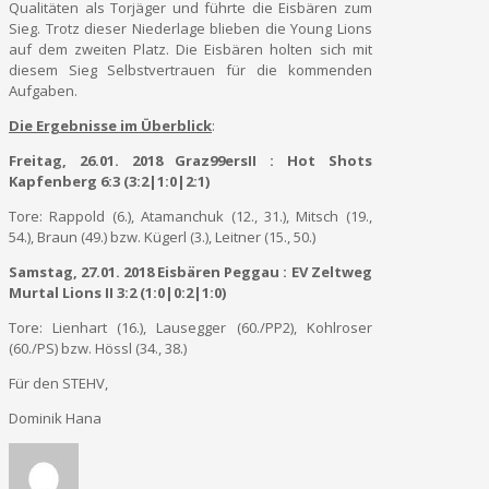
Qualitäten als Torjäger und führte die Eisbären zum
Sieg. Trotz dieser Niederlage blieben die Young Lions
auf dem zweiten Platz. Die Eisbären holten sich mit
diesem Sieg Selbstvertrauen für die kommenden
Aufgaben.
Die Ergebnisse im Überblick
:
Freitag, 26.01. 2018 Graz99ersII : Hot Shots
Kapfenberg 6:3 (3:2|1:0|2:1)
Tore: Rappold (6.), Atamanchuk (12., 31.), Mitsch (19.,
54.), Braun (49.) bzw. Kügerl (3.), Leitner (15., 50.)
Samstag, 27.01. 2018 Eisbären Peggau : EV Zeltweg
Murtal Lions II 3:2 (1:0|0:2|1:0)
Tore: Lienhart (16.), Lausegger (60./PP2), Kohlroser
(60./PS) bzw. Hössl (34., 38.)
Für den STEHV,
Dominik Hana