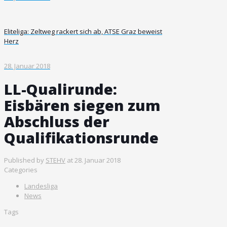
Eliteliga: Zeltweg rackert sich ab, ATSE Graz beweist
Herz
28. Januar 2018
LL-Qualirunde:
Eisbären siegen zum
Abschluss der
Qualifikationsrunde
Published by
STEHV
at
28. Januar 2018
Categories
Landesliga
News
Tags