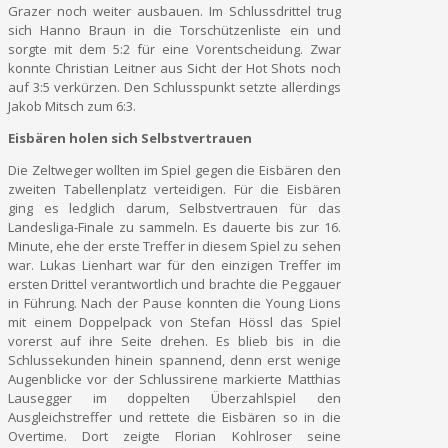
Grazer noch weiter ausbauen. Im Schlussdrittel trug
sich Hanno Braun in die Torschützenliste ein und
sorgte mit dem 5:2 für eine Vorentscheidung. Zwar
konnte Christian Leitner aus Sicht der Hot Shots noch
auf 3:5 verkürzen. Den Schlusspunkt setzte allerdings
Jakob Mitsch zum 6:3.
Eisbären holen sich Selbstvertrauen
Die Zeltweger wollten im Spiel gegen die Eisbären den
zweiten Tabellenplatz verteidigen. Für die Eisbären
ging es ledglich darum, Selbstvertrauen für das
Landesliga-Finale zu sammeln. Es dauerte bis zur 16.
Minute, ehe der erste Treffer in diesem Spiel zu sehen
war. Lukas Lienhart war für den einzigen Treffer im
ersten Drittel verantwortlich und brachte die Peggauer
in Führung. Nach der Pause konnten die Young Lions
mit einem Doppelpack von Stefan Hössl das Spiel
vorerst auf ihre Seite drehen. Es blieb bis in die
Schlussekunden hinein spannend, denn erst wenige
Augenblicke vor der Schlussirene markierte Matthias
Lausegger im doppelten Überzahlspiel den
Ausgleichstreffer und rettete die Eisbären so in die
Overtime. Dort zeigte Florian Kohlroser seine