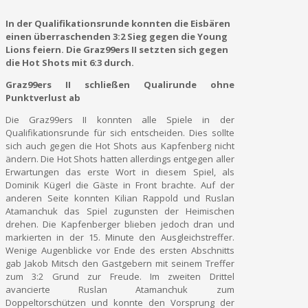
In der Qualifikationsrunde konnten die Eisbären
einen überraschenden 3:2 Sieg gegen die Young
Lions feiern. Die Graz99ers II setzten sich gegen
die Hot Shots mit 6:3 durch.
Graz99ers II schließen Qualirunde ohne
Punktverlust ab
Die Graz99ers II konnten alle Spiele in der
Qualifikationsrunde für sich entscheiden. Dies sollte
sich auch gegen die Hot Shots aus Kapfenberg nicht
ändern. Die Hot Shots hatten allerdings entgegen aller
Erwartungen das erste Wort in diesem Spiel, als
Dominik Kügerl die Gäste in Front brachte. Auf der
anderen Seite konnten Kilian Rappold und Ruslan
Atamanchuk das Spiel zugunsten der Heimischen
drehen. Die Kapfenberger blieben jedoch dran und
markierten in der 15. Minute den Ausgleichstreffer.
Wenige Augenblicke vor Ende des ersten Abschnitts
gab Jakob Mitsch den Gastgebern mit seinem Treffer
zum 3:2 Grund zur Freude. Im zweiten Drittel
avancierte Ruslan Atamanchuk zum
Doppeltorschützen und konnte den Vorsprung der