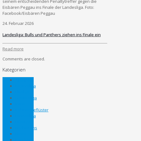
seinem entscheidenden Penaltytreffer gegen die
Eisbären Peggau ins Finale der Landesliga. Foto:
Facebook/Eisbären Peggau
24. Februar 2026
Landesliga: Bulls und Panthers ziehen ins Finale ein
Read more
Comments are closed.
Kategorien
Allgemein
Bezirksliga
Eliteliga
Gebietsliga
Inline
Kabinengeflüster
Landesliga
Lifestyle
Nachwuchs
News
Panthers