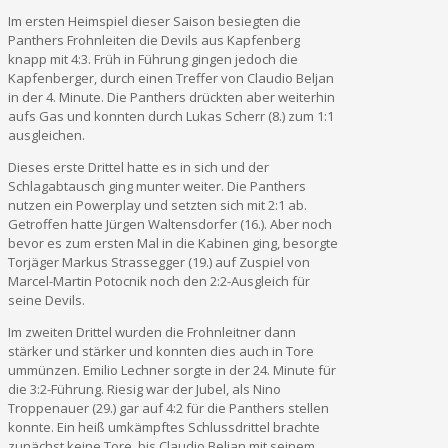
Im ersten Heimspiel dieser Saison besiegten die
Panthers Frohnleiten die Devils aus Kapfenberg
knapp mit 4:3. Früh in Führung gingen jedoch die
Kapfenberger, durch einen Treffer von Claudio Beljan
in der 4. Minute. Die Panthers drückten aber weiterhin
aufs Gas und konnten durch Lukas Scherr (8.) zum 1:1
ausgleichen.
Dieses erste Drittel hatte es in sich und der
Schlagabtausch ging munter weiter. Die Panthers
nutzen ein Powerplay und setzten sich mit 2:1 ab.
Getroffen hatte Jürgen Waltensdorfer (16.). Aber noch
bevor es zum ersten Mal in die Kabinen ging, besorgte
Torjäger Markus Strassegger (19.) auf Zuspiel von
Marcel-Martin Potocnik noch den 2:2-Ausgleich für
seine Devils.
Im zweiten Drittel wurden die Frohnleitner dann
stärker und stärker und konnten dies auch in Tore
ummünzen. Emilio Lechner sorgte in der 24. Minute für
die 3:2-Führung. Riesig war der Jubel, als Nino
Troppenauer (29.) gar auf 4:2 für die Panthers stellen
konnte. Ein heiß umkämpftes Schlussdrittel brachte
zunächst keine Tore, bis Claudio Beljan mit seinem