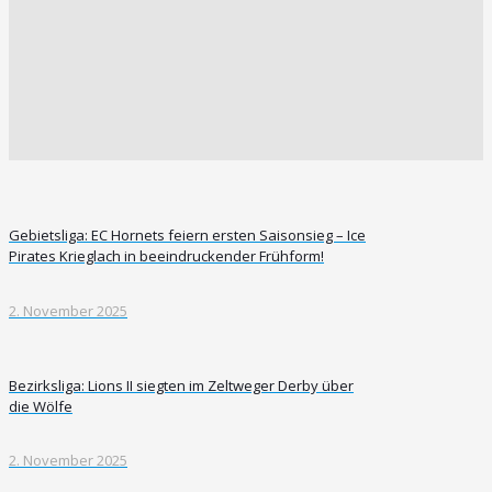
Gebietsliga: EC Hornets feiern ersten Saisonsieg – Ice
Pirates Krieglach in beeindruckender Frühform!
2. November 2025
Bezirksliga: Lions II siegten im Zeltweger Derby über
die Wölfe
2. November 2025