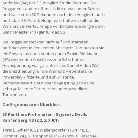
Anderlan (34.) der 3:3-Ausglich für die Warriors. Die
Peggauer standen offensichtlich etwas unter Schock
und kassierten 30 Sekunden nach dem Ausgleich auch
noch das 4:3. Patrick Huppmann hatte eiskalt für die
Warriors verwertet. Knapp vor Drittelende sorgte dann
Simon Meister (40.) gar für das 5:3.
Die Peggauer steckten nicht auf und starteten
hochmotiviert in den letzten Abschnitt. Dort nutzten sie
ein Powerplay und konnten durch Pirmin Riedmann
(47.) wieder den Anschluss zum 5:4 schaffen.
Hochspannung war garantiert, bis Daniel Hiden (55.)
die Entscheidung für die Warriors – ebenfalls im
Powerplay – fixierte und auf 6:4 stellte.
Bemerkenswert: Bei dieser Begegnung gab es bei
zehn gefallenen Toren, zehn unterschiedliche
Torschützen.
Die Ergebnisse im Überblick:
EC Panthers Frohnleiten : Sajowitz Devils
Kapfenberg 4:3 (2:2, 2:0, 0:1)
Tore: L. Scherr (8.), J. Waltensdorfer (16./PP1), E.
Lechner (24.), N. Troppenauer (29.) bzw. C. Beljan (4.,