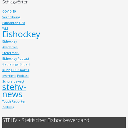
Schlagwörter
COVID-19
Verordnung
Edmonton U20
WM
Eishockey
Eishockey
Akademie
Steiermark
Eishockey Podcast
Gebietsliga
Gilbert
Kühn
ORF Sport +
overtime
Podcast
Schule bewegt
stehv-
news
Youth Reporter
Zeltweg
STEHV - Steirischer Eishockeyverband