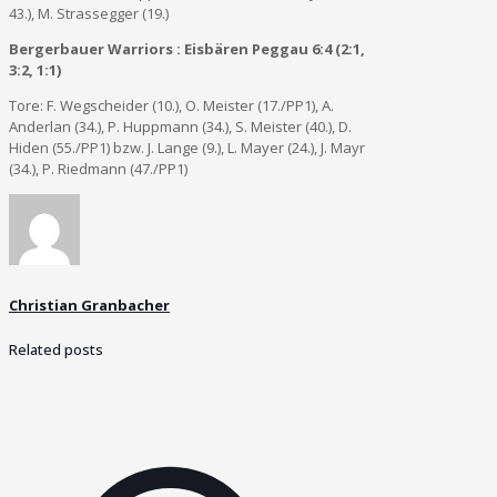
43.), M. Strassegger (19.)
Bergerbauer Warriors : Eisbären Peggau 6:4 (2:1,
3:2, 1:1)
Tore: F. Wegscheider (10.), O. Meister (17./PP1), A.
Anderlan (34.), P. Huppmann (34.), S. Meister (40.), D.
Hiden (55./PP1) bzw. J. Lange (9.), L. Mayer (24.), J. Mayr
(34.), P. Riedmann (47./PP1)
Christian Granbacher
Related posts