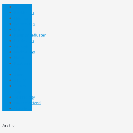
Allgemein
Bezirksliga
Eliteliga
Gebietsliga
Inline
Kabinengeflüster
Landesliga
Lifestyle
Nachwuchs
News
Panthers
Cup
Sport
STEHV
Steirer
Cup
Technology
Uncategorized
Unterliga
Archiv