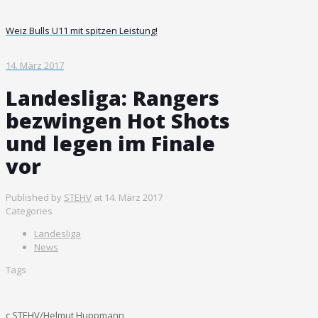
Weiz Bulls U11 mit spitzen Leistung!
14. März 2017
Landesliga: Rangers
bezwingen Hot Shots
und legen im Finale
vor
Published by
STEHV
at
14. März 2017
Categories
Landesliga
News
Tags
c STEHV/Helmut Huppmann