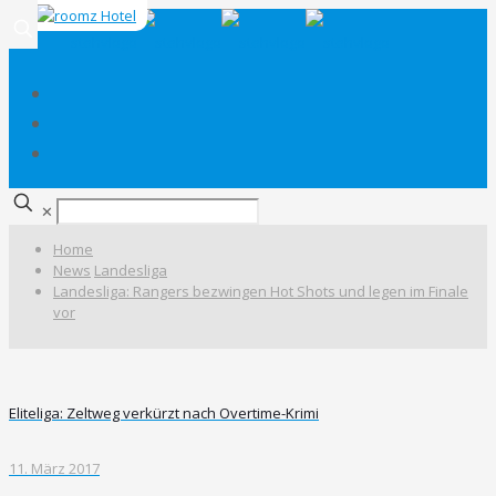
✕
Home
News
Landesliga
Landesliga: Rangers bezwingen Hot Shots und legen im Finale
vor
Eliteliga: Zeltweg verkürzt nach Overtime-Krimi
11. März 2017