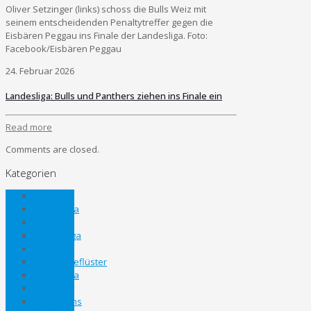
Oliver Setzinger (links) schoss die Bulls Weiz mit
seinem entscheidenden Penaltytreffer gegen die
Eisbären Peggau ins Finale der Landesliga. Foto:
Facebook/Eisbären Peggau
24. Februar 2026
Landesliga: Bulls und Panthers ziehen ins Finale ein
Read more
Comments are closed.
Kategorien
Allgemein
Bezirksliga
Eliteliga
Gebietsliga
Inline
Kabinengeflüster
Landesliga
Lifestyle
Nachwuchs