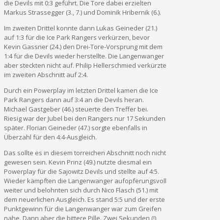
die Devils mit 0:3 geführt. Die Tore dabei erzielten
Markus Strassegger (3., 7.) und Dominik Hribernik (6.).
Im zweiten Drittel konnte dann Lukas Geineder (21.)
auf 1:3 für die Ice Park Rangers verkürzen, bevor
Kevin Gassner (24.) den Drei-Tore-Vorsprung mit dem
1:4 für die Devils wieder herstellte. Die Langenwanger
aber steckten nicht auf. Philip Hellerschmied verkürzte
im zweiten Abschnitt auf 2:4.
Durch ein Powerplay im letzten Drittel kamen die Ice
Park Rangers dann auf 3:4 an die Devils heran.
Michael Gastgeber (46.) steuerte den Treffer bei.
Riesig war der Jubel bei den Rangers nur 17 Sekunden
später. Florian Geineder (47.) sorgte ebenfalls in
Überzahl für den 4:4-Ausgleich.
Das sollte es in diesem torreichen Abschnitt noch nicht
gewesen sein. Kevin Prinz (49.) nutzte diesmal ein
Powerplay für die Sajowitz Devils und stellte auf 4:5.
Wieder kämpften die Langenwanger aufopferungsvoll
weiter und belohnten sich durch Nico Flasch (51.) mit
dem neuerlichen Ausgleich. Es stand 5:5 und der erste
Punktgewinn für die Langenwanger war zum Greifen
nahe. Dann aber die bittere Pille. Zwei Sekunden (!)