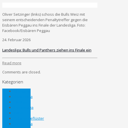
Oliver Setzinger (links) schoss die Bulls Weiz mit
seinem entscheidenden Penaltytreffer gegen die
Eisbären Peggau ins Finale der Landesliga. Foto:
Facebook/Eisbären Peggau
24. Februar 2026
Landesliga: Bulls und Panthers ziehen ins Finale ein
Read more
Comments are closed.
Kategorien
Allgemein
Bezirksliga
Eliteliga
Gebietsliga
Inline
Kabinengeflüster
Landesliga