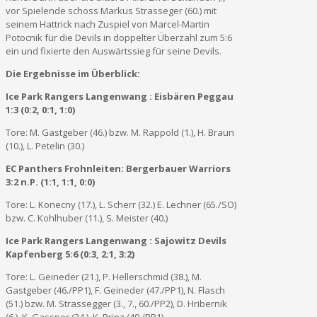
vor Spielende schoss Markus Strasseger (60.) mit
seinem Hattrick nach Zuspiel von Marcel-Martin
Potocnik für die Devils in doppelter Überzahl zum 5:6
ein und fixierte den Auswärtssieg für seine Devils.
Die Ergebnisse im Überblick:
Ice Park Rangers Langenwang : Eisbären Peggau
1:3 (0:2, 0:1, 1:0)
Tore: M. Gastgeber (46.) bzw. M. Rappold (1.), H. Braun
(10.), L. Petelin (30.)
EC Panthers Frohnleiten: Bergerbauer Warriors
3:2 n.P. (1:1, 1:1, 0:0)
Tore: L. Konecny (17.), L. Scherr (32.) E. Lechner (65./SO)
bzw. C. Kohlhuber (11.), S. Meister (40.)
Ice Park Rangers Langenwang : Sajowitz Devils
Kapfenberg 5:6 (0:3, 2:1, 3:2)
Tore: L. Geineder (21.), P. Hellerschmid (38.), M.
Gastgeber (46./PP1), F. Geineder (47./PP1), N. Flasch
(51.) bzw. M. Strassegger (3., 7., 60./PP2), D. Hribernik
(6.), K. Gassner (24.), K. Prinz (49./PP1)