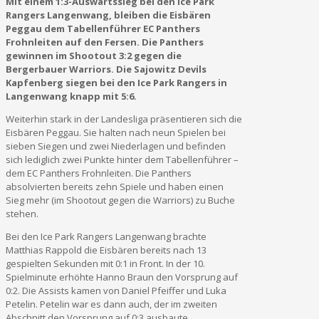
Mit einem 1:3-Auswärtssieg bei den Ice Park
Rangers Langenwang, bleiben die Eisbären
Peggau dem Tabellenführer EC Panthers
Frohnleiten auf den Fersen. Die Panthers
gewinnen im Shootout 3:2 gegen die
Bergerbauer Warriors. Die Sajowitz Devils
Kapfenberg siegen bei den Ice Park Rangers in
Langenwang knapp mit 5:6.
Weiterhin stark in der Landesliga präsentieren sich die
Eisbären Peggau. Sie halten nach neun Spielen bei
sieben Siegen und zwei Niederlagen und befinden
sich lediglich zwei Punkte hinter dem Tabellenführer –
dem EC Panthers Frohnleiten. Die Panthers
absolvierten bereits zehn Spiele und haben einen
Sieg mehr (im Shootout gegen die Warriors) zu Buche
stehen.
Bei den Ice Park Rangers Langenwang brachte
Matthias Rappold die Eisbären bereits nach 13
gespielten Sekunden mit 0:1 in Front. In der 10.
Spielminute erhöhte Hanno Braun den Vorsprung auf
0:2. Die Assists kamen von Daniel Pfeiffer und Luka
Petelin. Petelin war es dann auch, der im zweiten
Abschnitt den Vorsprung auf 0:3 ausbaute.