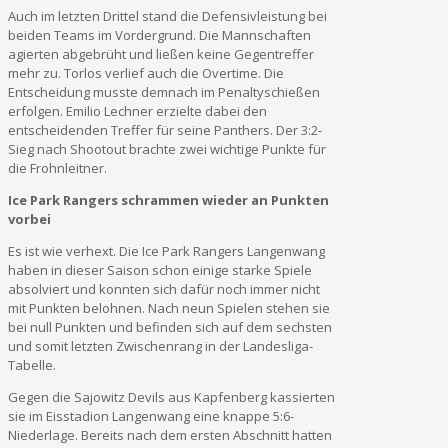
Auch im letzten Drittel stand die Defensivleistung bei
beiden Teams im Vordergrund. Die Mannschaften
agierten abgebrüht und ließen keine Gegentreffer
mehr zu. Torlos verlief auch die Overtime. Die
Entscheidung musste demnach im Penaltyschießen
erfolgen. Emilio Lechner erzielte dabei den
entscheidenden Treffer für seine Panthers. Der 3:2-
Sieg nach Shootout brachte zwei wichtige Punkte für
die Frohnleitner.
Ice Park Rangers schrammen wieder an Punkten
vorbei
Es ist wie verhext. Die Ice Park Rangers Langenwang
haben in dieser Saison schon einige starke Spiele
absolviert und konnten sich dafür noch immer nicht
mit Punkten belohnen. Nach neun Spielen stehen sie
bei null Punkten und befinden sich auf dem sechsten
und somit letzten Zwischenrang in der Landesliga-
Tabelle.
Gegen die Sajowitz Devils aus Kapfenberg kassierten
sie im Eisstadion Langenwang eine knappe 5:6-
Niederlage. Bereits nach dem ersten Abschnitt hatten