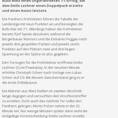
Bulls Weiz einen ungefährdeten 7:1-Erfolg, bei
dem Emilo Lechner einen Doppelpack erzielte
und einen Assist leistete.
Die Panthers Frohnleiten führen die Tabelle der
Landesliga mit neun Punkten an und besiegten die
Bulls klar mit 7:1. Allerdings haben die Frohnleitner
bereits fünf Spiele absolviert, während die
Bergerbauer Warriors und die Eisbären Peggau nach
jeweils drei gespielten Partien und jeweils sechs
Punkten auf den Plätzen zwei und drei liegen.
Spannung an der Spitze ist also gegeben.
Den Torreigen für die Frohnleitner eröffnete Emilio
Lechner (3.) im Powerplay. In der neunten Minute
erhöhte Christoph Scherr nach Vorlage von Lukas
Scherr auf 2:0. Mit diesem Zwischenstand ging es in
die erste Drittelpause.
Die Männer aus Weiz hielten im zweiten Abschnitt
lange dagegen und versuchten den Anschlusstreffer
zu erzielen. Doch auch das nächste Tor sollte den
Panthers gelingen. Moritz Polzer netzte in der 32.
Minute ein. Nur wenige Minuten später dann wohl die
endgültige Vorentscheidung: Emilio Lechner erzielte