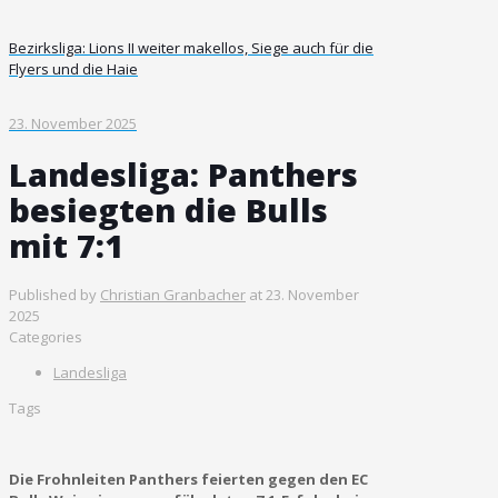
Bezirksliga: Lions II weiter makellos, Siege auch für die
Flyers und die Haie
23. November 2025
Landesliga: Panthers
besiegten die Bulls
mit 7:1
Published by
Christian Granbacher
at
23. November
2025
Categories
Landesliga
Tags
Die Frohnleiten Panthers feierten gegen den EC