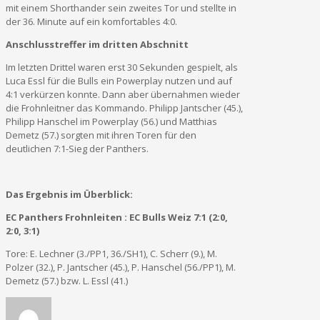
mit einem Shorthander sein zweites Tor und stellte in
der 36. Minute auf ein komfortables 4:0.
Anschlusstreffer im dritten Abschnitt
Im letzten Drittel waren erst 30 Sekunden gespielt, als
Luca Essl für die Bulls ein Powerplay nutzen und auf
4:1 verkürzen konnte. Dann aber übernahmen wieder
die Frohnleitner das Kommando. Philipp Jantscher (45.),
Philipp Hanschel im Powerplay (56.) und Matthias
Demetz (57.) sorgten mit ihren Toren für den
deutlichen 7:1-Sieg der Panthers.
Das Ergebnis im Überblick:
EC Panthers Frohnleiten : EC Bulls Weiz 7:1 (2:0,
2:0, 3:1)
Tore: E. Lechner (3./PP1, 36./SH1), C. Scherr (9.), M.
Polzer (32.), P. Jantscher (45.), P. Hanschel (56./PP1), M.
Demetz (57.) bzw. L. Essl (41.)