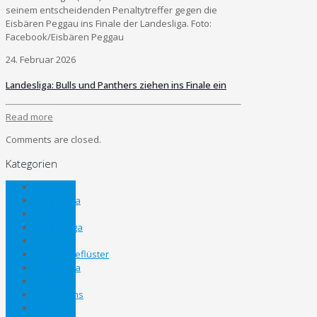
seinem entscheidenden Penaltytreffer gegen die
Eisbären Peggau ins Finale der Landesliga. Foto:
Facebook/Eisbären Peggau
24. Februar 2026
Landesliga: Bulls und Panthers ziehen ins Finale ein
Read more
Comments are closed.
Kategorien
Allgemein
Bezirksliga
Eliteliga
Gebietsliga
Inline
Kabinengeflüster
Landesliga
Lifestyle
Nachwuchs
News