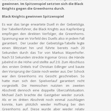
gewinnen. Im Spitzenspiel setzten sich die Black
Knights gegen die Greenhorns durch.
Black Knights gewinnen Spitzenspiel
Es war das lange erwartete Duell in der Gebietsliga.
Der Tabellenführer, die Black Knights aus Kapfenberg
empfingen den direkten Verfolger, die Greenhorns.
Spannung war im Vorfeld des Duells also in jedem Fall
garantiert. Der Leader der Gebietsliga-Tabelle legte
einen Blitzstart hin und führte bereits nach 20
Sekunden durch das Tor von Markus Mayerhofer.
Nach 53 Sekunden streckte Ingomar Gross die Hände
jubelnd in die Höhe und stellte auf 2:0. Zum Abschluss
des ersten Drittels traf Christian Edlinger und baute
den Vorsprung der Gäste noch weiter aus. Der Schock
war den Greenhorns ins Gesicht geschrieben. So
hatte man sich den Spielverlauf garantiert nicht
vorgestellt. Die Heimischen nutzten im zweiten
Abschnitt dennoch eine doppelte Überzahlsituation.
Michael Zach brachte die Gastgeber wieder zurück.
Als er im dritten Abschnitt noch einmal zuschlagen
konnte, kam plötzlich wieder Hoffnung bei den
Greenhorns auf. Diese wurde aber wieder relativ