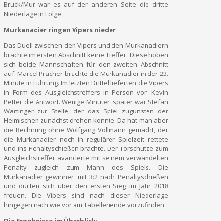
Bruck/Mur war es auf der anderen Seite die dritte
Niederlage in Folge.
Murkanadier ringen Vipers nieder
Das Duell zwischen den Vipers und den Murkanadiern
brachte im ersten Abschnitt keine Treffer. Diese hoben
sich beide Mannschaften für den zweiten Abschnitt
auf. Marcel Pracher brachte die Murkanadier in der 23.
Minute in Führung. Im letzten Drittel lieferten die Vipers
in Form des Ausgleichstreffers in Person von Kevin
Petter die Antwort. Wenige Minuten später war Stefan
Wartinger zur Stelle, der das Spiel zugunsten der
Heimischen zunächst drehen konnte. Da hat man aber
die Rechnung ohne Wolfgang Vollmann gemacht, der
die Murkanadier noch in regulärer Spielzeit rettete
und ins Penaltyschießen brachte. Der Torschütze zum
Ausgleichstreffer avancierte mit seinem verwandelten
Penalty zugleich zum Mann des Spiels. Die
Murkanadier gewinnen mit 3:2 nach Penaltyschießen
und dürfen sich über den ersten Sieg im Jahr 2018
freuen. Die Vipers sind nach dieser Niederlage
hingegen nach wie vor am Tabellenende vorzufinden.
Die Ergebnisse im Überblick
: