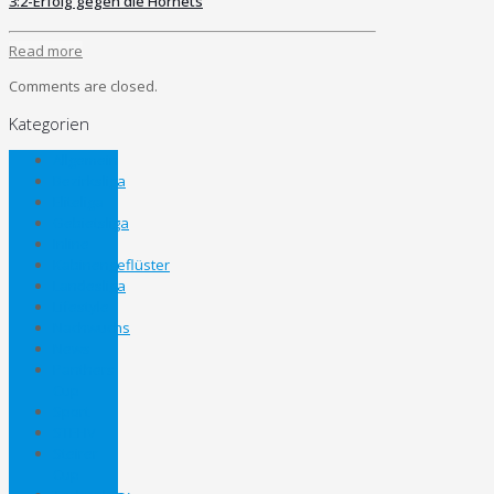
3:2-Erfolg gegen die Hornets
Read more
Comments are closed.
Kategorien
Allgemein
Bezirksliga
Eliteliga
Gebietsliga
Inline
Kabinengeflüster
Landesliga
Lifestyle
Nachwuchs
News
Panthers
Cup
Sport
STEHV
Steirer
Cup