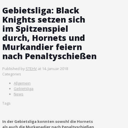
Gebietsliga: Black
Knights setzen sich
im Spitzenspiel
durch, Hornets und
Murkandier feiern
nach Penaltyschießen
Published by
STEHV
at
14. Januar 2018
Categories
Allgemein
Gebietsliga
News
Tags
In der Gebietsliga konnten sowohl die Hornets
als auch die Murkanadier nach Penaltyschießen