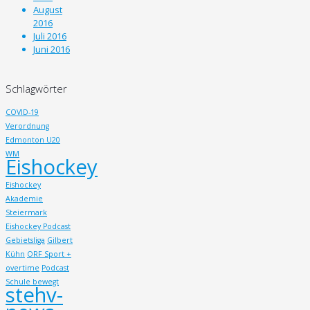
August
2016
Juli 2016
Juni 2016
Schlagwörter
COVID-19
Verordnung
Edmonton U20
WM
Eishockey
Eishockey
Akademie
Steiermark
Eishockey Podcast
Gebietsliga
Gilbert
Kühn
ORF Sport +
overtime
Podcast
Schule bewegt
stehv-