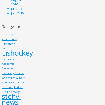
2016
Juli 2016
Juni 2016
Schlagwörter
COVID-19
Verordnung
Edmonton U20
WM
Eishockey
Eishockey
Akademie
Steiermark
Eishockey Podcast
Gebietsliga
Gilbert
Kühn
ORF Sport +
overtime
Podcast
Schule bewegt
stehv-
news