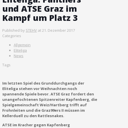
und ATSE Graz im
Kampf um Platz 3
Published by
STEHV
at
21. Dezember 2017
Categories
Allgemein
Eliteliga
News
Tags
Im letzten Spiel des Grunddurchgangs der
Eliteliga stehen vor Weihnachten noch
spannende Spiele bevor. ATSE Graz fordert den
unangefochtenen Spitzenreiter Kapfenberg, die
Spielgemeinschaft Weiz/Hartberg trifft auf
Frohnleiten und die Graz99ers II müssen im
Kellerduell zu den Rattlesnakes.
ATSE im Kracher gegen Kapfenberg