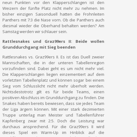
neun Punkten vor den Klapperschlangen ist den
Weizern der fünfte Platz nicht mehr zu nehmen. Im
bisher einzigen Saisonduell hatten die Frohnleiten
Panthers mit 7:3 die Nase vorn. Ob die Panthers auch
diesmal wieder die Oberhand behalten werden? Am
Samstag werden wir schlauer sein.
Rattlesnakes und Graz99ers II: Beide wollen
Grunddurchgang mit Sieg beenden
Rattlesnakes vs. Graz99ers II. Es ist das Duell zweier
Mannschaften, die in der unteren Tabellenregion
vorzufinden sind. Dabei geht es um nicht mehr viel.
Die Klapperschlangen liegen einzementiert auf dem
vorletzten Tabellenplatz und können sogar bei einem
Sieg vom Schlusslicht nicht mehr überholt werden.
Nichtsdestotrotz gilt es für beide Teams, einen
positiven Abschluss im Grunddurchgang zu finden. Die
Snakes haben bereits bewiesen, dass sie jedes Team
der Liga ärgern können. Mit einer stark dezimierten
Truppe unterlag man Meister und Tabellenführer
Kapfenberg zwar mit 2:5. Doch die Leistung war
durchaus ansprechend. Für die Graz99ers II wird
dieses Spiel ein Warm-Up im Hinblick auf die