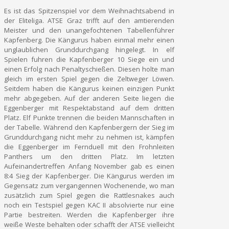
Es ist das Spitzenspiel vor dem Weihnachtsabend in
der Eliteliga. ATSE Graz trifft auf den amtierenden
Meister und den unangefochtenen Tabellenführer
Kapfenberg. Die Kängurus haben einmal mehr einen
unglaublichen Grunddurchgang hingelegt. In elf
Spielen fuhren die Kapfenberger 10 Siege ein und
einen Erfolg nach Penaltyschießen. Diesen holte man
gleich im ersten Spiel gegen die Zeltweger Löwen.
Seitdem haben die Kängurus keinen einzigen Punkt
mehr abgegeben. Auf der anderen Seite liegen die
Eggenberger mit Respektabstand auf dem dritten
Platz. Elf Punkte trennen die beiden Mannschaften in
der Tabelle. Während den Kapfenbergern der Sieg im
Grunddurchgang nicht mehr zu nehmen ist, kämpfen
die Eggenberger im Fernduell mit den Frohnleiten
Panthers um den dritten Platz. Im letzten
Aufeinandertreffen Anfang November gab es einen
8:4 Sieg der Kapfenberger. Die Kängurus werden im
Gegensatz zum vergangennen Wochenende, wo man
zusätzlich zum Spiel gegen die Rattlesnakes auch
noch ein Testspiel gegen KAC II absolvierte nur eine
Partie bestreiten. Werden die Kapfenberger ihre
weiße Weste behalten oder schafft der ATSE vielleicht