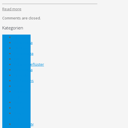
Read more
Comments are closed.
Kategorien
Allgemein
Bezirksliga
Eliteliga
Gebietsliga
Inline
Kabinengeflüster
Landesliga
Lifestyle
Nachwuchs
News
Panthers
Cup
Sport
STEHV
Steirer
Cup
Technology