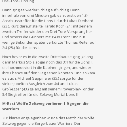
Drei-Tore-Führung.
Dann ging es wieder Schlag auf Schlag. Denn
innerhalb von drei Minuten gab es zuerst den 1:3-
Anschlusstreffer für die Lions II durch Lukas Diethard
(23.). Kurz darauf stellte Harald Koch (24.) mit seinem
zweiten Treffer wieder den Drei-Tore-Vorsprung her
und schoss die Gunners mit 1:4 in Front. Und nur
wenige Sekunden später verkürzte Thomas Reiter auf
2:4 (25.) für die Lions II.
Noch bevor es in die zweite Drittelpause ging, gelang
dann Markus Stolz sogar noch das 3:4 für die Lions II,
die hochmotiviert in die Kabinen gingen, und wieder
ihre Chance auf den Sieg sehen konnten. Und so kam
es auch: Michael Gappmaier (35.) sorgte für den
vielumjubelten Ausgleich zum 4:4 und Lukas
Großegger (43.) gelang mit seinem Powerplay-Tor der
5:4 Siegtreffer für die Zeltweg-Murtal Lions II.
M-Rast Wölfe Zeltweg verlieren 1:9 gegen die
Warriors
Zur klaren Angelegenheit wurde das Match der Wölfe
Zeltweg gegen die Bergerbauer Warriors. Der