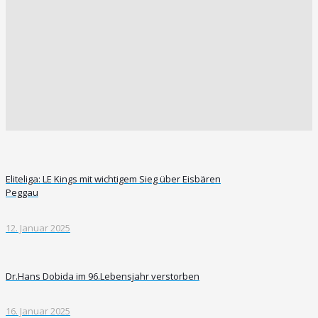
Eliteliga: LE Kings mit wichtigem Sieg über Eisbären
Peggau
12. Januar 2025
Dr.Hans Dobida im 96.Lebensjahr verstorben
16. Januar 2025