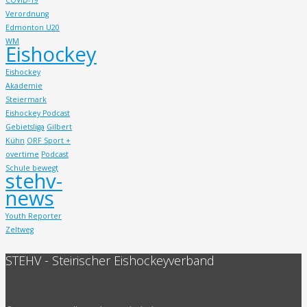
Verordnung
Edmonton U20
WM
Eishockey
Eishockey
Akademie
Steiermark
Eishockey Podcast
Gebietsliga
Gilbert
Kühn
ORF Sport +
overtime
Podcast
Schule bewegt
stehv-
news
Youth Reporter
Zeltweg
STEHV - Steirischer Eishockeyverband