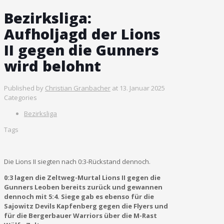
Bezirksliga:
Aufholjagd der Lions
II gegen die Gunners
wird belohnt
Published by
Christian Granbacher
at
13. Januar 2025
Categories
Bezirksliga
Tags
Die Lions II siegten nach 0:3-Rückstand dennoch.
0:3 lagen die Zeltweg-Murtal Lions II gegen die
Gunners Leoben bereits zurück und gewannen
dennoch mit 5:4. Siege gab es ebenso für die
Sajowitz Devils Kapfenberg gegen die Flyers und
für die Bergerbauer Warriors über die M-Rast