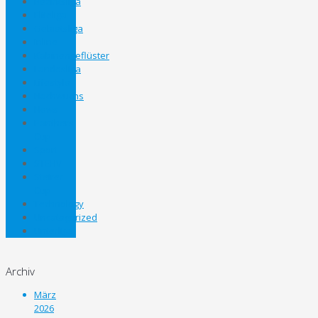
Bezirksliga
Eliteliga
Gebietsliga
Inline
Kabinengeflüster
Landesliga
Lifestyle
Nachwuchs
News
Panthers
Cup
Sport
STEHV
Steirer
Cup
Technology
Uncategorized
Unterliga
Archiv
März
2026