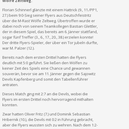
Wölfe Zeltweg.
Florian Schinnerl glänzte mit einem Hattrick (9., 11./PP1,
27.) beim 9:0-Sieg seiner Flyers aus Deutschfeistritz
über die M-Rast Wölfe Zeltweg. Übertroffen wurde er
dabei noch von seinem Teamkollegen Bastian Glettler,
der in diesem Spiel, das bereits am 6. Jänner stattfand,
sogar fünf Treffer (3., 6., 17., 20., 38.) erzielen konnte!
Der dritte Flyers-Spieler, der über ein Tor jubeln durfte,
war M. Palzer (12.).
Bereits nach dem ersten Drittel hatten die Flyers
deutlich mit 5:0 geführt. Sie ließen den Wölfen zu
keiner Zeit des Spiels eine Chance und gewannen
souverän, bevor sie am 11. Jänner gegen die Sajowitz
Devils Kapfenberg und somit den Tabellenführer
antraten.
Dieses Match ging mit 2:7 an die Devils, wobei die
Flyers im ersten Drittel noch hervorragend mithalten
konnten.
Zwar hatten Oliver Fritz (7.) und Dominik Sebastian
Hribernik (10.), die Devils mit 0:2 in Führung gebracht,
aber die Flyers wussten sich zu wehren. Nach dem 1:2-