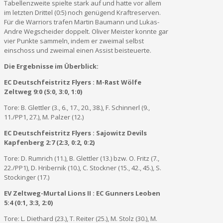
Tabellenzweite spielte stark auf und hatte vor allem
im letzten Drittel (0:5) noch genügend Kraftreserven.
Für die Warriors trafen Martin Baumann und Lukas-
Andre Wegscheider doppelt. Oliver Meister konnte gar
vier Punkte sammeln, indem er zweimal selbst
einschoss und zweimal einen Assist beisteuerte.
Die Ergebnisse im Überblick:
EC Deutschfeistritz Flyers : M-Rast Wölfe
Zeltweg 9:0 (5:0, 3:0, 1:0)
Tore: B. Glettler (3., 6., 17., 20., 38.), F. Schinnerl (9.,
11./PP1, 27.), M. Palzer (12.)
EC Deutschfeistritz Flyers : Sajowitz Devils
Kapfenberg 2:7 (2:3, 0:2, 0:2)
Tore: D. Rumrich (11.), B. Glettler (13.) bzw. O. Fritz (7.,
22./PP1), D. Hribernik (10.), C. Stockner (15., 42., 45.), S.
Stockinger (17.)
EV Zeltweg-Murtal Lions II : EC Gunners Leoben
5:4 (0:1, 3:3, 2:0)
Tore: L. Diethard (23.), T. Reiter (25.), M. Stolz (30.), M.