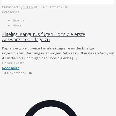
Published by
STEHV
at
13. November 2016
Categories
Eliteliga
News
Eliteliga: Kängurus fügen Lions die erste
Auswärtsniederlage zu
Kapfenberg bleibt weiterhin als einziges Team der Eliteliga
ungeschlagen. Die Kängurus zwingen Zeltweg im Obersteirer-Derby mit
4:1 in die Knie und fügen den Lions die erste
[…]
Do you like it?
Read more
10. November 2016