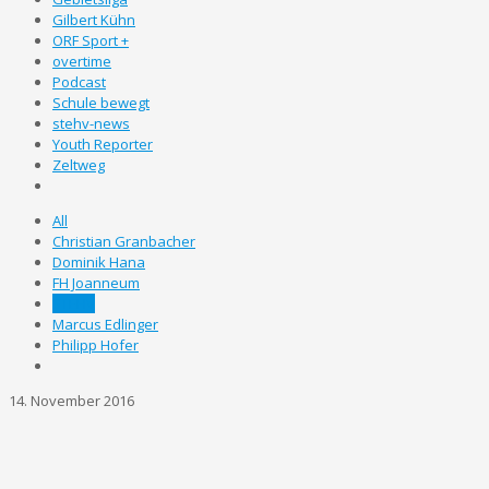
Gilbert Kühn
ORF Sport +
overtime
Podcast
Schule bewegt
stehv-news
Youth Reporter
Zeltweg
All
Christian Granbacher
Dominik Hana
FH Joanneum
STEHV
Marcus Edlinger
Philipp Hofer
14. November 2016