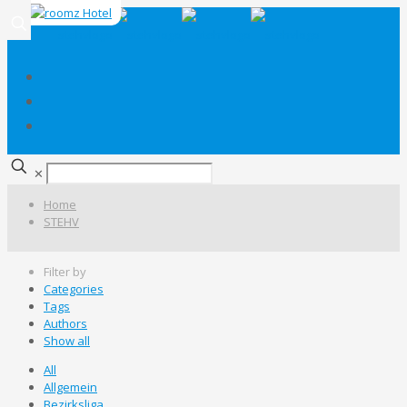
✕
Home
STEHV
Filter by
Categories
Tags
Authors
Show all
All
Allgemein
Bezirksliga