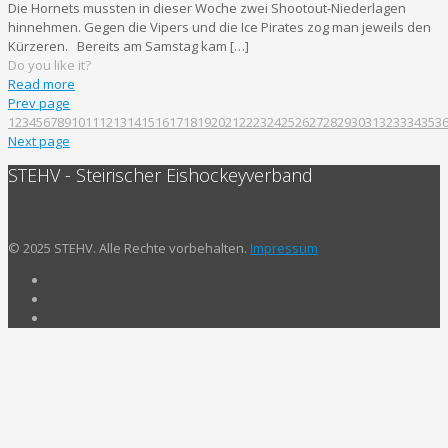
Die Hornets mussten in dieser Woche zwei Shootout-Niederlagen
hinnehmen. Gegen die Vipers und die Ice Pirates zog man jeweils den
Kürzeren. Bereits am Samstag kam
[…]
Do you like it?
Read more
Prev page
1
2
3
4
5
6
7
8
9
10
11
12
13
14
15
16
17
18
19
20
21
22
23
24
25
26
27
28
29
30
31
32
33
34
35
3
Next page
STEHV - Steirischer Eishockeyverband
© 2025 STEHV. Alle Rechte vorbehalten.
Impressum