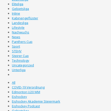
Eliteliga
Gebietsliga
Inline
Kabinengeflüster
Landesliga
Lifestyle
Nachwuchs
News
Panthers Cup
Sport
STEHV
Steirer Cup
Technology
Uncategorized
Unterliga
All
COVID-19 Verordnung
Edmonton U20 WM
Eishockey
Eishockey Akademie Steiermark
Eishockey Podcast
Gebietsliga