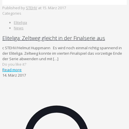
Published by
STEHV
at
15. März 2017
Categories
Eliteliga
News
Eliteliga: Zeltweg gleicht in der Finalserie aus
c STEHV/Helmut Huppmann Es wird noch einmal richtig spannend in
der Eliteliga. Zeltweg konnte im vierten Finalspiel das vorzeitige Ende
der Serie abwenden und mit
[…]
Do you like it?
Read more
14. März 2017