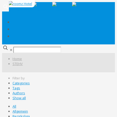
✕
Home
STEHV
Filter by
Categories
Tags
Authors
Show all
All
Allgemein
Bezirksliga