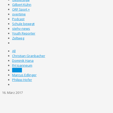
Gilbert Kühn
ORF Sport +
overtime
Podcast
Schule bewegt
stehv-news
Youth Reporter
Zeltweg
All
Christian Granbacher
Dominik Hana
FH Joanneum
STEHV
Marcus Edlinger
Philipp Hofer
16. März 2017