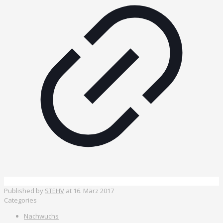
Published by
STEHV
at
16. März 2017
Categories
Nachwuchs