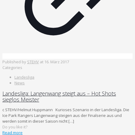
Published by
STEHV
at
16. März 2017
Categories
Landesliga
News
Landesliga: Langenwang steigt aus – Hot Shots
sieglos Meister
c STEHV/Helmut Huppmann Kurioses Szenario in der Landesliga. Die
Ice Park Rangers Langenwang steigen aus der Finalserie aus und
werden somit in dieser Saison nicht
[…]
Do you like it?
Read more