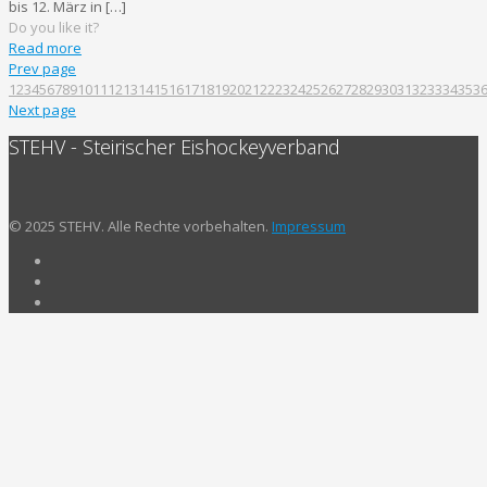
bis 12. März in
[…]
Do you like it?
Read more
Prev page
1
2
3
4
5
6
7
8
9
10
11
12
13
14
15
16
17
18
19
20
21
22
23
24
25
26
27
28
29
30
31
32
33
34
35
3
Next page
STEHV - Steirischer Eishockeyverband
© 2025 STEHV. Alle Rechte vorbehalten.
Impressum