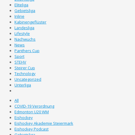
Eliteliga
Gebietsliga
Inline
Kabinengeflüster
Landesliga
Lifestyle
Nachwuchs
News
Panthers Cup
Sport
STEHV
Steirer Cup
Technology
Uncategorized
Unterliga
All
COVID-19 Verordnung
Edmonton U20 WM
Eishockey
Eishockey Akademie Steiermark
Eishockey Podcast
Gebietsliga